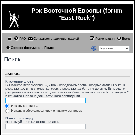
Рок Восточной Европы (forum
"East Rock")
FAQ
Связаться с администрацией
Регистрация
Вход
Список форумов
Поиск
Поиск
ЗАПРОС
Ключевые слова:
Вы можете использовать
+
, чтобы определить слова, которые должны быть в
результатах, и
-
для слов, которых в результатах быть не должно. Вы можете
разделить слова символом
|
для поиска любого слова из списка. Используйте
*
в качестве шаблона для частичного совпадения.
Искать все слова
Искать любое слово/поиск с языком запросов
Поиск по автору:
Используйте * в качестве шаблона.