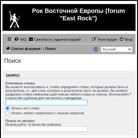
Рок Восточной Европы (forum
"East Rock")
FAQ
Связаться с администрацией
Регистрация
Вход
Список форумов
Поиск
Поиск
ЗАПРОС
Ключевые слова:
Вы можете использовать
+
, чтобы определить слова, которые должны быть в
результатах, и
-
для слов, которых в результатах быть не должно. Вы можете
разделить слова символом
|
для поиска любого слова из списка. Используйте
*
в качестве шаблона для частичного совпадения.
Искать все слова
Искать любое слово/поиск с языком запросов
Поиск по автору:
Используйте * в качестве шаблона.