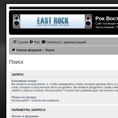
Рок Вост
Сайт посвящен м
Чехословакии, П
Ссылки
FAQ
Связаться с администрацией
Список форумов
Поиск
Поиск
ЗАПРОС
Ключевые слова:
Вы можете использовать
+
, чтобы определить слова, которые должны быть в 
слов, которых в результатах быть не должно. Вы можете разделить слова си
любого слова из списка. Используйте
*
в качестве шаблона для частичного со
Поиск по автору:
Используйте * в качестве шаблона.
ПАРАМЕТРЫ ЗАПРОСА
Искать в форумах: