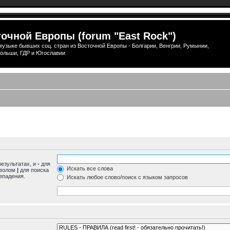
очной Европы (forum "East Rock")
узыке бывших соц. стран из Восточной Европы - Болгарии, Венгрии, Румынии,
ольши, ГДР и Югославии
результатах, и
-
для
Искать все слова
мволом
|
для поиска
впадения.
Искать любое слово/поиск с языком запросов