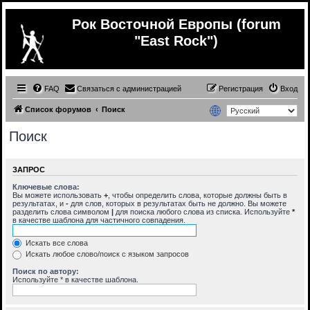
Рок Восточной Европы (forum
"East Rock")
FAQ
Связаться с администрацией
Регистрация
Вход
Список форумов
Поиск
Поиск
ЗАПРОС
Ключевые слова:
Вы можете использовать
+
, чтобы определить слова, которые должны быть в
результатах, и
-
для слов, которых в результатах быть не должно. Вы можете
разделить слова символом
|
для поиска любого слова из списка. Используйте
*
в качестве шаблона для частичного совпадения.
Искать все слова
Искать любое слово/поиск с языком запросов
Поиск по автору:
Используйте * в качестве шаблона.