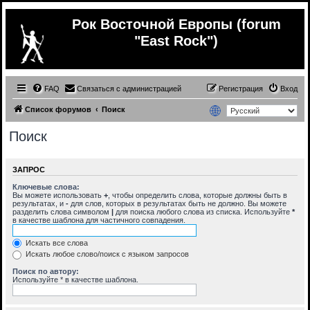
Рок Восточной Европы (forum
"East Rock")
FAQ
Связаться с администрацией
Регистрация
Вход
Список форумов
Поиск
Поиск
ЗАПРОС
Ключевые слова:
Вы можете использовать
+
, чтобы определить слова, которые должны быть в
результатах, и
-
для слов, которых в результатах быть не должно. Вы можете
разделить слова символом
|
для поиска любого слова из списка. Используйте
*
в качестве шаблона для частичного совпадения.
Искать все слова
Искать любое слово/поиск с языком запросов
Поиск по автору:
Используйте * в качестве шаблона.