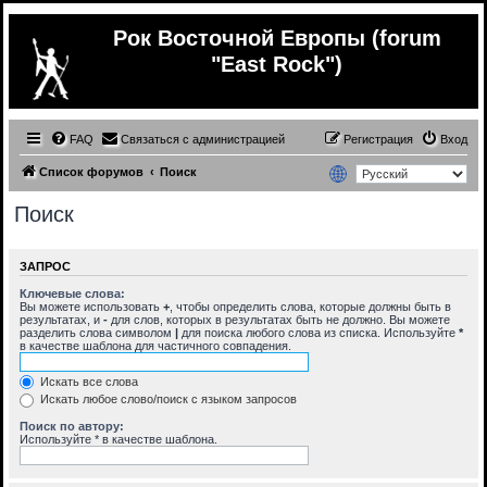
Рок Восточной Европы (forum
"East Rock")
FAQ
Связаться с администрацией
Регистрация
Вход
Список форумов
Поиск
Поиск
ЗАПРОС
Ключевые слова:
Вы можете использовать
+
, чтобы определить слова, которые должны быть в
результатах, и
-
для слов, которых в результатах быть не должно. Вы можете
разделить слова символом
|
для поиска любого слова из списка. Используйте
*
в качестве шаблона для частичного совпадения.
Искать все слова
Искать любое слово/поиск с языком запросов
Поиск по автору:
Используйте * в качестве шаблона.