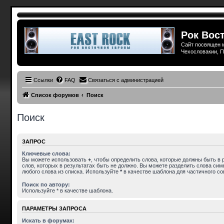
Рок Вост
Сайт посвящен м
Чехословакии, П
Ссылки
FAQ
Связаться с администрацией
Список форумов
Поиск
Поиск
ЗАПРОС
Ключевые слова:
Вы можете использовать
+
, чтобы определить слова, которые должны быть в 
слов, которых в результатах быть не должно. Вы можете разделить слова си
любого слова из списка. Используйте
*
в качестве шаблона для частичного со
Поиск по автору:
Используйте * в качестве шаблона.
ПАРАМЕТРЫ ЗАПРОСА
Искать в форумах: