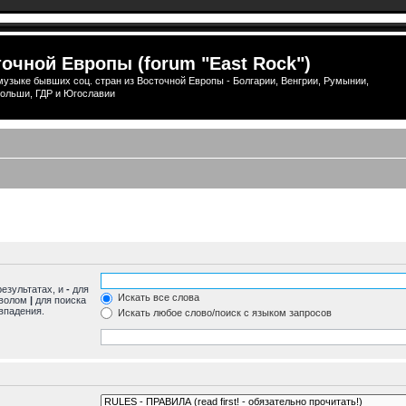
очной Европы (forum "East Rock")
узыке бывших соц. стран из Восточной Европы - Болгарии, Венгрии, Румынии,
ольши, ГДР и Югославии
результатах, и
-
для
Искать все слова
мволом
|
для поиска
впадения.
Искать любое слово/поиск с языком запросов