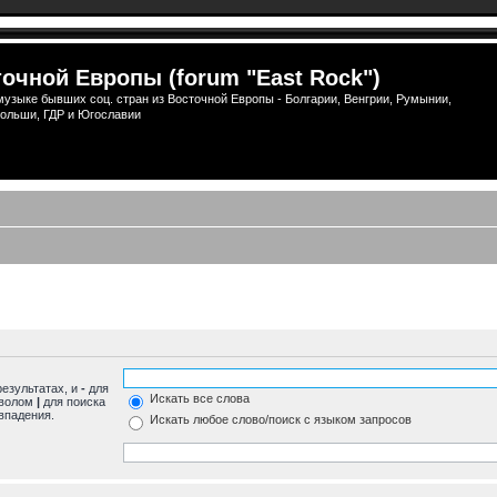
очной Европы (forum "East Rock")
узыке бывших соц. стран из Восточной Европы - Болгарии, Венгрии, Румынии,
ольши, ГДР и Югославии
результатах, и
-
для
Искать все слова
мволом
|
для поиска
впадения.
Искать любое слово/поиск с языком запросов