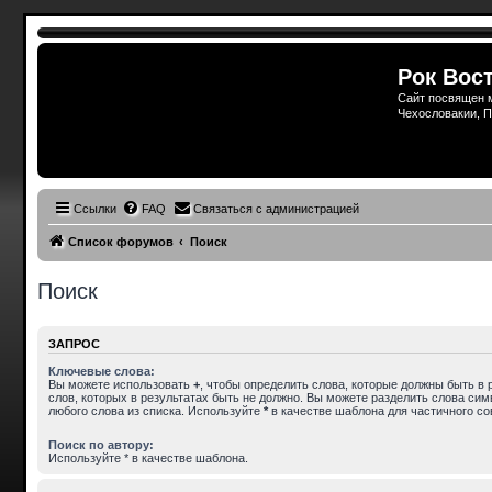
Рок Вост
Сайт посвящен м
Чехословакии, П
Пропустить
Ссылки
FAQ
Связаться с администрацией
Список форумов
Поиск
Поиск
ЗАПРОС
Ключевые слова:
Вы можете использовать
+
, чтобы определить слова, которые должны быть в 
слов, которых в результатах быть не должно. Вы можете разделить слова си
любого слова из списка. Используйте
*
в качестве шаблона для частичного со
Поиск по автору:
Используйте * в качестве шаблона.