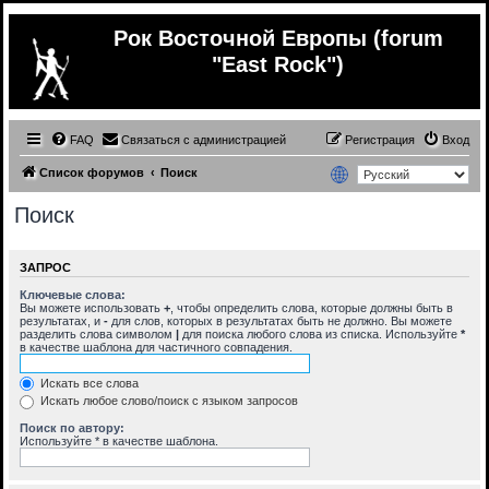
Рок Восточной Европы (forum
"East Rock")
FAQ
Связаться с администрацией
Регистрация
Вход
Список форумов
Поиск
Поиск
ЗАПРОС
Ключевые слова:
Вы можете использовать
+
, чтобы определить слова, которые должны быть в
результатах, и
-
для слов, которых в результатах быть не должно. Вы можете
разделить слова символом
|
для поиска любого слова из списка. Используйте
*
в качестве шаблона для частичного совпадения.
Искать все слова
Искать любое слово/поиск с языком запросов
Поиск по автору:
Используйте * в качестве шаблона.