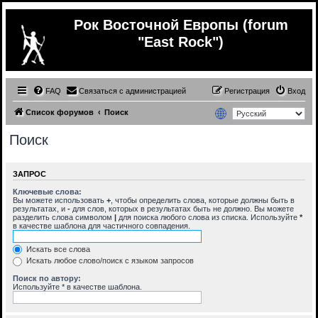
Рок Восточной Европы (forum
"East Rock")
FAQ
Связаться с администрацией
Регистрация
Вход
Список форумов
Поиск
Поиск
ЗАПРОС
Ключевые слова:
Вы можете использовать
+
, чтобы определить слова, которые должны быть в
результатах, и
-
для слов, которых в результатах быть не должно. Вы можете
разделить слова символом
|
для поиска любого слова из списка. Используйте
*
в качестве шаблона для частичного совпадения.
Искать все слова
Искать любое слово/поиск с языком запросов
Поиск по автору:
Используйте * в качестве шаблона.