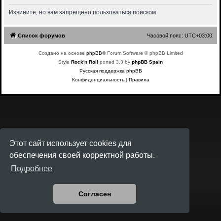
Извините, но вам запрещено пользоваться поиском.
Список форумов
Часовой пояс:
UTC+03:00
Создано на основе
phpBB
® Forum Software © phpBB Limited
Style
Rock'n Roll
ported 3.3 by
phpBB Spain
Русская поддержка phpBB
Конфиденциальность
|
Правила
Этот сайт использует cookies для
обеспечения своей корректной работы.
Подробнее
Согласен