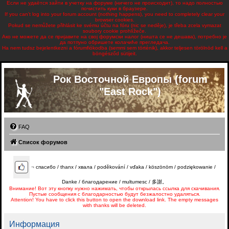
Если не удаётся зайти в учетку на форуме (ничего не происходит), то надо полностью
почистить куки в браузере.
If you can't log into your forum account (nothing happens), you need to completely clear your
browser cookies.
Pokud se nemůžete přihlásit ke svému účtu na fóru (nic se neděje), je třeba zcela vymazat
soubory cookie prohlížeče.
Ако не можете да се пријавите на свој форумски налог (ништа се не дешава), потребно је
да потпуно обришете колачиће прегледача.
Ha nem tudsz bejelentkezni a fórumfiókodba (semmi sem történik), akkor teljesen törölnöd kell a
böngésződ sütijeit.
Рок Восточной Европы (forum
"East Rock")
FAQ
Список форумов
¬
спасибо / thanx / хвала / poděkování / vďaka / köszönöm / podziękowanie /
Danke / благодарение / multumesc / 多謝。
Внимание! Вот эту кнопку нужно нажимать, чтобы открылась ссылка для скачивания.
Пустые сообщения с благодарностью будут безжалостно удаляться.
Attention! You have to click this button to open the download link. The empty messages
with thanks will be deleted.
Информация