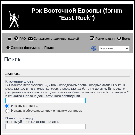
Рок Восточной Европы (forum
"East Rock")
FAQ
Связаться с администрацией
Регистрация
Вход
Список форумов
Поиск
Поиск
ЗАПРОС
Ключевые слова:
Вы можете использовать
+
, чтобы определить слова, которые должны быть в
результатах, и
-
для слов, которых в результатах быть не должно. Вы можете
разделить слова символом
|
для поиска любого слова из списка. Используйте
*
в качестве шаблона для частичного совпадения.
Искать все слова
Искать любое слово/поиск с языком запросов
Поиск по автору:
Используйте * в качестве шаблона.