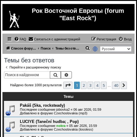
Рок Восточной Европы (forum
"East Rock")
FAQ
Связаться с администрацией
Регистрация
Вход
П
Список форумов
Поиск
Темы без ответов
о
Темы без ответов
и
Перейти к расширенному поиску
с
Поиск
Расширенный поиск
к
Страница
1
из
40
1
2
3
4
5
40
След
Найдено более 1000 результатов
…
Темы
Pakáš (Ska, rocksteady)
Последнее сообщение
jobovka2
«
06 авг 2026, 01:59
Добавлено в форуме
Czechoslovakia (mp3)
LUCIYE (Taneční hudba; , Pop)
Последнее сообщение
nokra
«
05 авг 2026, 15:59
Добавлено в форуме
Czechoslovakia (lossless)