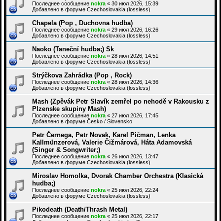
Последнее сообщение
nokra
«
30 июл 2026, 15:39
Добавлено в форуме
Czechoslovakia (lossless)
Chapela (Pop , Duchovna hudba)
Последнее сообщение
nokra
«
29 июл 2026, 16:26
Добавлено в форуме
Czechoslovakia (lossless)
Naoko (Taneční hudba;) Sk
Последнее сообщение
nokra
«
28 июл 2026, 14:51
Добавлено в форуме
Czechoslovakia (lossless)
Strýčkova Zahrádka (Pop , Rock)
Последнее сообщение
nokra
«
28 июл 2026, 14:36
Добавлено в форуме
Czechoslovakia (lossless)
Mash (Zpěvák Petr Slavík zemřel po nehodě v Rakousku z
Plzenske skupiny Mash)
Последнее сообщение
nokra
«
27 июл 2026, 17:45
Добавлено в форуме
Česko / Slovensko
Petr Černega, Petr Novak, Karel Pičman, Lenka
Kallmünzerová, Valerie Čižmárová, Háta Adamovská
(Singer & Songwriter;)
Последнее сообщение
nokra
«
26 июл 2026, 13:47
Добавлено в форуме
Czechoslovakia (lossless)
Miroslav Homolka, Dvorak Chamber Orchestra (Klasická
hudba;)
Последнее сообщение
nokra
«
25 июл 2026, 22:24
Добавлено в форуме
Czechoslovakia (lossless)
Pikodeath (Death/Thrash Metal)
Последнее сообщение
nokra
«
25 июл 2026, 22:17