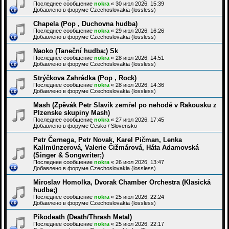
Последнее сообщение
nokra
«
30 июл 2026, 15:39
Добавлено в форуме
Czechoslovakia (lossless)
Chapela (Pop , Duchovna hudba)
Последнее сообщение
nokra
«
29 июл 2026, 16:26
Добавлено в форуме
Czechoslovakia (lossless)
Naoko (Taneční hudba;) Sk
Последнее сообщение
nokra
«
28 июл 2026, 14:51
Добавлено в форуме
Czechoslovakia (lossless)
Strýčkova Zahrádka (Pop , Rock)
Последнее сообщение
nokra
«
28 июл 2026, 14:36
Добавлено в форуме
Czechoslovakia (lossless)
Mash (Zpěvák Petr Slavík zemřel po nehodě v Rakousku z
Plzenske skupiny Mash)
Последнее сообщение
nokra
«
27 июл 2026, 17:45
Добавлено в форуме
Česko / Slovensko
Petr Černega, Petr Novak, Karel Pičman, Lenka
Kallmünzerová, Valerie Čižmárová, Háta Adamovská
(Singer & Songwriter;)
Последнее сообщение
nokra
«
26 июл 2026, 13:47
Добавлено в форуме
Czechoslovakia (lossless)
Miroslav Homolka, Dvorak Chamber Orchestra (Klasická
hudba;)
Последнее сообщение
nokra
«
25 июл 2026, 22:24
Добавлено в форуме
Czechoslovakia (lossless)
Pikodeath (Death/Thrash Metal)
Последнее сообщение
nokra
«
25 июл 2026, 22:17