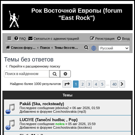
Рок Восточной Европы (forum
"East Rock")
FAQ
Связаться с администрацией
Регистрация
Вход
П
Список форумов
Поиск
Темы без ответов
о
Темы без ответов
и
Перейти к расширенному поиску
с
Поиск
Расширенный поиск
к
Страница
1
из
40
1
2
3
4
5
40
След
Найдено более 1000 результатов
…
Темы
Pakáš (Ska, rocksteady)
Последнее сообщение
jobovka2
«
06 авг 2026, 01:59
Добавлено в форуме
Czechoslovakia (mp3)
LUCIYE (Taneční hudba; , Pop)
Последнее сообщение
nokra
«
05 авг 2026, 15:59
Добавлено в форуме
Czechoslovakia (lossless)