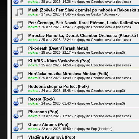
nokra
»
28 июл 2026, 14:36
» в форуме
Czechoslovakia (lossless)
Mash (Zpěvák Petr Slavík zemřel po nehodě v Rakousku 
nokra
»
27 июл 2026, 17:45
» в форуме
Česko / Slovensko
Petr Černega, Petr Novak, Karel Pičman, Lenka Kallmünz
nokra
»
26 июл 2026, 13:47
» в форуме
Czechoslovakia (lossless)
Miroslav Homolka, Dvorak Chamber Orchestra (Klasická 
nokra
»
25 июл 2026, 22:24
» в форуме
Czechoslovakia (lossless)
Pikodeath (Death/Thrash Metal)
nokra
»
25 июл 2026, 22:17
» в форуме
Czechoslovakia (mp3)
KLARIS - Klára Vyskočová (Pop)
nokra
»
25 июл 2026, 14:58
» в форуме
Czechoslovakia (lossless)
Horňácká muzika Miroslava Minkse (Folk)
nokra
»
25 июл 2026, 14:49
» в форуме
Czechoslovakia (lossless)
Hudobná skupina Perfect (Folk)
nokra
»
24 июл 2026, 15:48
» в форуме
Czechoslovakia (mp3)
Recept (Rock)
nokra
»
24 июл 2026, 01:43
» в форуме
Czechoslovakia (mp3)
Pharnaon (Pop)
nokra
»
23 июл 2026, 17:32
» в форуме
Czechoslovakia (lossless)
Gracie Abrams (Pop)
nokra
»
22 июл 2026, 15:50
» в форуме
Pop (lossless)
Vladěna Krumlová (Pop)