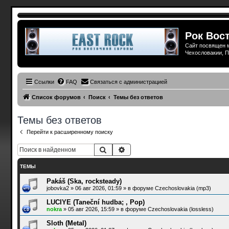
Рок Вост
Сайт посвящен м
Чехословакии, П
Ссылки
FAQ
Связаться с администрацией
Список форумов
Поиск
Темы без ответов
Темы без ответов
Перейти к расширенному поиску
Поиск
Расширенный поиск
ТЕМЫ
Pakáš (Ska, rocksteady)
jobovka2
»
06 авг 2026, 01:59
» в форуме
Czechoslovakia (mp3)
LUCIYE (Taneční hudba; , Pop)
nokra
»
05 авг 2026, 15:59
» в форуме
Czechoslovakia (lossless)
Sloth (Metal)