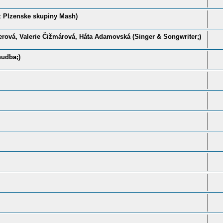
z Plzenske skupiny Mash)
erová, Valerie Čižmárová, Háta Adamovská (Singer & Songwriter;)
hudba;)