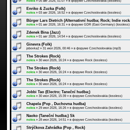
nokra
»
05 авг 2026, 01:07
» в форуме
Czechoslovakia (lossless)
Enriko & Zuzka (Folk)
nokra
»
03 авг 2026, 16:52
» в форуме
Czechoslovakia (lossless)
Bürger Lars Dietrich (Alternativní hudba; Rock; Indie roc
nokra
»
01 авг 2026, 16:31
» в форуме
GDR (East Germany) (lossless)
Zdenek Bina (Jazz)
nokra
»
01 авг 2026, 14:54
» в форуме
Czechoslovakia (lossless)
Ginevra (Folk)
jobovka2
»
31 июл 2026, 00:46
» в форуме
Czechoslovakia (mp3)
The Strokes (Rock)
nokra
»
30 июл 2026, 16:24
» в форуме
Rock (lossless)
The Strokes (Rock)
nokra
»
30 июл 2026, 16:24
» в форуме
Rock (lossless)
The Strokes (Rock)
nokra
»
30 июл 2026, 16:24
» в форуме
Rock (lossless)
Jobbi Tao (Electro; Taneční hudba;)
nokra
»
30 июл 2026, 15:39
» в форуме
Czechoslovakia (lossless)
Chapela (Pop , Duchovna hudba)
nokra
»
29 июл 2026, 16:26
» в форуме
Czechoslovakia (lossless)
Naoko (Taneční hudba;) Sk
nokra
»
28 июл 2026, 14:51
» в форуме
Czechoslovakia (lossless)
Strýčkova Zahrádka (Pop , Rock)