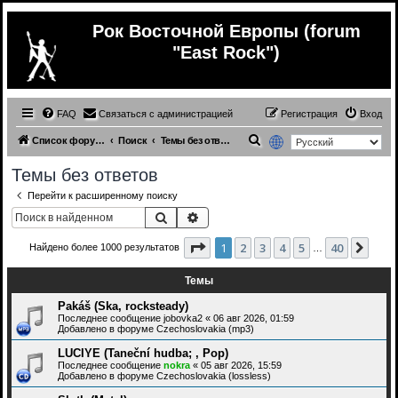
Рок Восточной Европы (forum
"East Rock")
FAQ
Связаться с администрацией
Регистрация
Вход
П
Список форумов
Поиск
Темы без ответов
о
Темы без ответов
и
Перейти к расширенному поиску
с
Поиск
Расширенный поиск
к
Страница
1
из
40
1
2
3
4
5
40
След
Найдено более 1000 результатов
…
Темы
Pakáš (Ska, rocksteady)
Последнее сообщение
jobovka2
«
06 авг 2026, 01:59
Добавлено в форуме
Czechoslovakia (mp3)
LUCIYE (Taneční hudba; , Pop)
Последнее сообщение
nokra
«
05 авг 2026, 15:59
Добавлено в форуме
Czechoslovakia (lossless)