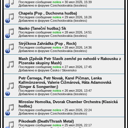
Последнее сообщение
nokra
«
30 июл 2026, 15:39
Добавлено в форуме
Czechoslovakia (lossless)
Chapela (Pop , Duchovna hudba)
Последнее сообщение
nokra
«
29 июл 2026, 16:26
Добавлено в форуме
Czechoslovakia (lossless)
Naoko (Taneční hudba;) Sk
Последнее сообщение
nokra
«
28 июл 2026, 14:51
Добавлено в форуме
Czechoslovakia (lossless)
Strýčkova Zahrádka (Pop , Rock)
Последнее сообщение
nokra
«
28 июл 2026, 14:36
Добавлено в форуме
Czechoslovakia (lossless)
Mash (Zpěvák Petr Slavík zemřel po nehodě v Rakousku z
Plzenske skupiny Mash)
Последнее сообщение
nokra
«
27 июл 2026, 17:45
Добавлено в форуме
Česko / Slovensko
Petr Černega, Petr Novak, Karel Pičman, Lenka
Kallmünzerová, Valerie Čižmárová, Háta Adamovská
(Singer & Songwriter;)
Последнее сообщение
nokra
«
26 июл 2026, 13:47
Добавлено в форуме
Czechoslovakia (lossless)
Miroslav Homolka, Dvorak Chamber Orchestra (Klasická
hudba;)
Последнее сообщение
nokra
«
25 июл 2026, 22:24
Добавлено в форуме
Czechoslovakia (lossless)
Pikodeath (Death/Thrash Metal)
Последнее сообщение
nokra
«
25 июл 2026, 22:17