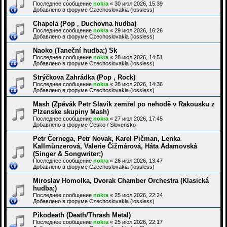
Последнее сообщение
nokra
«
30 июл 2026, 15:39
Добавлено в форуме
Czechoslovakia (lossless)
Chapela (Pop , Duchovna hudba)
Последнее сообщение
nokra
«
29 июл 2026, 16:26
Добавлено в форуме
Czechoslovakia (lossless)
Naoko (Taneční hudba;) Sk
Последнее сообщение
nokra
«
28 июл 2026, 14:51
Добавлено в форуме
Czechoslovakia (lossless)
Strýčkova Zahrádka (Pop , Rock)
Последнее сообщение
nokra
«
28 июл 2026, 14:36
Добавлено в форуме
Czechoslovakia (lossless)
Mash (Zpěvák Petr Slavík zemřel po nehodě v Rakousku z
Plzenske skupiny Mash)
Последнее сообщение
nokra
«
27 июл 2026, 17:45
Добавлено в форуме
Česko / Slovensko
Petr Černega, Petr Novak, Karel Pičman, Lenka
Kallmünzerová, Valerie Čižmárová, Háta Adamovská
(Singer & Songwriter;)
Последнее сообщение
nokra
«
26 июл 2026, 13:47
Добавлено в форуме
Czechoslovakia (lossless)
Miroslav Homolka, Dvorak Chamber Orchestra (Klasická
hudba;)
Последнее сообщение
nokra
«
25 июл 2026, 22:24
Добавлено в форуме
Czechoslovakia (lossless)
Pikodeath (Death/Thrash Metal)
Последнее сообщение
nokra
«
25 июл 2026, 22:17