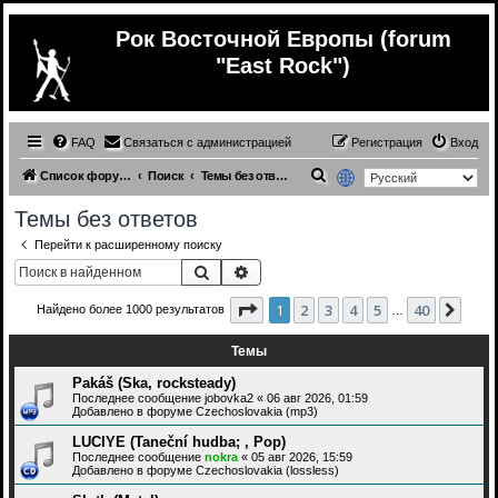
Рок Восточной Европы (forum
"East Rock")
FAQ
Связаться с администрацией
Регистрация
Вход
П
Список форумов
Поиск
Темы без ответов
о
Темы без ответов
и
Перейти к расширенному поиску
с
Поиск
Расширенный поиск
к
Страница
1
из
40
1
2
3
4
5
40
След
Найдено более 1000 результатов
…
Темы
Pakáš (Ska, rocksteady)
Последнее сообщение
jobovka2
«
06 авг 2026, 01:59
Добавлено в форуме
Czechoslovakia (mp3)
LUCIYE (Taneční hudba; , Pop)
Последнее сообщение
nokra
«
05 авг 2026, 15:59
Добавлено в форуме
Czechoslovakia (lossless)