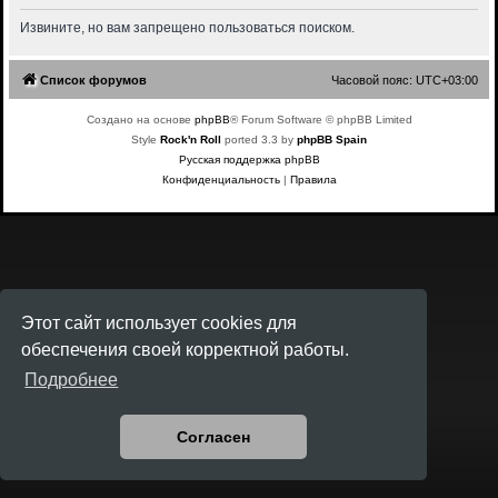
Извините, но вам запрещено пользоваться поиском.
Список форумов
Часовой пояс:
UTC+03:00
Создано на основе
phpBB
® Forum Software © phpBB Limited
Style
Rock'n Roll
ported 3.3 by
phpBB Spain
Русская поддержка phpBB
Конфиденциальность
|
Правила
Этот сайт использует cookies для
обеспечения своей корректной работы.
Подробнее
Согласен