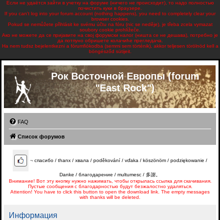
Если не удаётся зайти в учетку на форуме (ничего не происходит), то надо полностью
почистить куки в браузере.
If you can't log into your forum account (nothing happens), you need to completely clear your
browser cookies.
Pokud se nemůžete přihlásit ke svému účtu na fóru (nic se neděje), je třeba zcela vymazat
soubory cookie prohlížeče.
Ако не можете да се пријавите на свој форумски налог (ништа се не дешава), потребно је
да потпуно обришете колачиће прегледача.
Ha nem tudsz bejelentkezni a fórumfiókodba (semmi sem történik), akkor teljesen törölnöd kell a
böngésződ sütijeit.
Рок Восточной Европы (forum
"East Rock")
FAQ
Список форумов
¬
спасибо / thanx / хвала / poděkování / vďaka / köszönöm / podziękowanie /
Danke / благодарение / multumesc / 多謝。
Внимание! Вот эту кнопку нужно нажимать, чтобы открылась ссылка для скачивания.
Пустые сообщения с благодарностью будут безжалостно удаляться.
Attention! You have to click this button to open the download link. The empty messages
with thanks will be deleted.
Информация