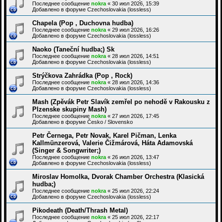
Последнее сообщение
nokra
«
30 июл 2026, 15:39
Добавлено в форуме
Czechoslovakia (lossless)
Chapela (Pop , Duchovna hudba)
Последнее сообщение
nokra
«
29 июл 2026, 16:26
Добавлено в форуме
Czechoslovakia (lossless)
Naoko (Taneční hudba;) Sk
Последнее сообщение
nokra
«
28 июл 2026, 14:51
Добавлено в форуме
Czechoslovakia (lossless)
Strýčkova Zahrádka (Pop , Rock)
Последнее сообщение
nokra
«
28 июл 2026, 14:36
Добавлено в форуме
Czechoslovakia (lossless)
Mash (Zpěvák Petr Slavík zemřel po nehodě v Rakousku z
Plzenske skupiny Mash)
Последнее сообщение
nokra
«
27 июл 2026, 17:45
Добавлено в форуме
Česko / Slovensko
Petr Černega, Petr Novak, Karel Pičman, Lenka
Kallmünzerová, Valerie Čižmárová, Háta Adamovská
(Singer & Songwriter;)
Последнее сообщение
nokra
«
26 июл 2026, 13:47
Добавлено в форуме
Czechoslovakia (lossless)
Miroslav Homolka, Dvorak Chamber Orchestra (Klasická
hudba;)
Последнее сообщение
nokra
«
25 июл 2026, 22:24
Добавлено в форуме
Czechoslovakia (lossless)
Pikodeath (Death/Thrash Metal)
Последнее сообщение
nokra
«
25 июл 2026, 22:17