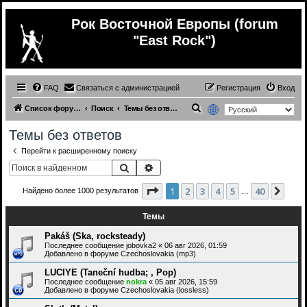
Рок Восточной Европы (forum
"East Rock")
FAQ
Связаться с администрацией
Регистрация
Вход
П
Список форумов
Поиск
Темы без ответов
о
Темы без ответов
и
Перейти к расширенному поиску
с
Поиск
Расширенный поиск
к
Страница
1
из
40
1
2
3
4
5
40
След
Найдено более 1000 результатов
…
Темы
Pakáš (Ska, rocksteady)
Последнее сообщение
jobovka2
«
06 авг 2026, 01:59
Добавлено в форуме
Czechoslovakia (mp3)
LUCIYE (Taneční hudba; , Pop)
Последнее сообщение
nokra
«
05 авг 2026, 15:59
Добавлено в форуме
Czechoslovakia (lossless)