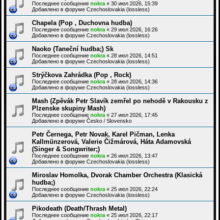
Последнее сообщение
nokra
«
30 июл 2026, 15:39
Добавлено в форуме
Czechoslovakia (lossless)
Chapela (Pop , Duchovna hudba)
Последнее сообщение
nokra
«
29 июл 2026, 16:26
Добавлено в форуме
Czechoslovakia (lossless)
Naoko (Taneční hudba;) Sk
Последнее сообщение
nokra
«
28 июл 2026, 14:51
Добавлено в форуме
Czechoslovakia (lossless)
Strýčkova Zahrádka (Pop , Rock)
Последнее сообщение
nokra
«
28 июл 2026, 14:36
Добавлено в форуме
Czechoslovakia (lossless)
Mash (Zpěvák Petr Slavík zemřel po nehodě v Rakousku z
Plzenske skupiny Mash)
Последнее сообщение
nokra
«
27 июл 2026, 17:45
Добавлено в форуме
Česko / Slovensko
Petr Černega, Petr Novak, Karel Pičman, Lenka
Kallmünzerová, Valerie Čižmárová, Háta Adamovská
(Singer & Songwriter;)
Последнее сообщение
nokra
«
26 июл 2026, 13:47
Добавлено в форуме
Czechoslovakia (lossless)
Miroslav Homolka, Dvorak Chamber Orchestra (Klasická
hudba;)
Последнее сообщение
nokra
«
25 июл 2026, 22:24
Добавлено в форуме
Czechoslovakia (lossless)
Pikodeath (Death/Thrash Metal)
Последнее сообщение
nokra
«
25 июл 2026, 22:17