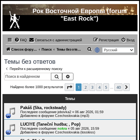
Рок Восточной Европы (forum
"East Rock")
FAQ
Связаться с администрацией
Регистрация
Вход
П
Список форумов
Поиск
Темы без ответов
о
Темы без ответов
и
Перейти к расширенному поиску
с
Поиск
Расширенный поиск
к
Страница
1
из
40
1
2
3
4
5
40
След
Найдено более 1000 результатов
…
Темы
Pakáš (Ska, rocksteady)
Последнее сообщение
jobovka2
«
06 авг 2026, 01:59
Добавлено в форуме
Czechoslovakia (mp3)
LUCIYE (Taneční hudba; , Pop)
Последнее сообщение
nokra
«
05 авг 2026, 15:59
Добавлено в форуме
Czechoslovakia (lossless)