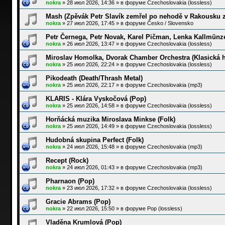
nokra
»
28 июл 2026, 14:36
» в форуме
Czechoslovakia (lossless)
Mash (Zpěvák Petr Slavík zemřel po nehodě v Rakousku 
nokra
»
27 июл 2026, 17:45
» в форуме
Česko / Slovensko
Petr Černega, Petr Novak, Karel Pičman, Lenka Kallmünz
nokra
»
26 июл 2026, 13:47
» в форуме
Czechoslovakia (lossless)
Miroslav Homolka, Dvorak Chamber Orchestra (Klasická 
nokra
»
25 июл 2026, 22:24
» в форуме
Czechoslovakia (lossless)
Pikodeath (Death/Thrash Metal)
nokra
»
25 июл 2026, 22:17
» в форуме
Czechoslovakia (mp3)
KLARIS - Klára Vyskočová (Pop)
nokra
»
25 июл 2026, 14:58
» в форуме
Czechoslovakia (lossless)
Horňácká muzika Miroslava Minkse (Folk)
nokra
»
25 июл 2026, 14:49
» в форуме
Czechoslovakia (lossless)
Hudobná skupina Perfect (Folk)
nokra
»
24 июл 2026, 15:48
» в форуме
Czechoslovakia (mp3)
Recept (Rock)
nokra
»
24 июл 2026, 01:43
» в форуме
Czechoslovakia (mp3)
Pharnaon (Pop)
nokra
»
23 июл 2026, 17:32
» в форуме
Czechoslovakia (lossless)
Gracie Abrams (Pop)
nokra
»
22 июл 2026, 15:50
» в форуме
Pop (lossless)
Vladěna Krumlová (Pop)