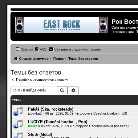
Рок Вост
Сайт посвящен м
Чехословакии, П
Ссылки
FAQ
Связаться с администрацией
Список форумов
Поиск
Темы без ответов
Темы без ответов
Перейти к расширенному поиску
Поиск
Расширенный поиск
ТЕМЫ
Pakáš (Ska, rocksteady)
jobovka2
»
06 авг 2026, 01:59
» в форуме
Czechoslovakia (mp3)
LUCIYE (Taneční hudba; , Pop)
nokra
»
05 авг 2026, 15:59
» в форуме
Czechoslovakia (lossless)
Sloth (Metal)