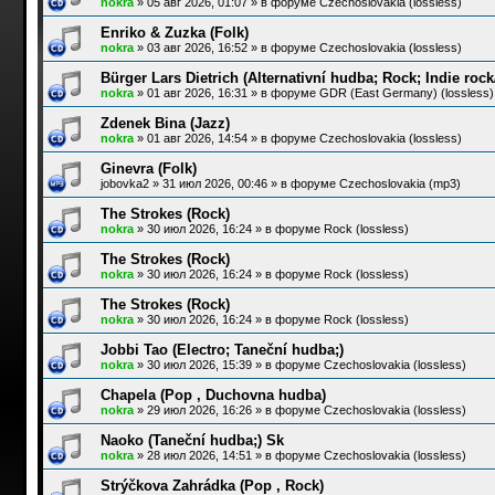
nokra
»
05 авг 2026, 01:07
» в форуме
Czechoslovakia (lossless)
Enriko & Zuzka (Folk)
nokra
»
03 авг 2026, 16:52
» в форуме
Czechoslovakia (lossless)
Bürger Lars Dietrich (Alternativní hudba; Rock; Indie roc
nokra
»
01 авг 2026, 16:31
» в форуме
GDR (East Germany) (lossless)
Zdenek Bina (Jazz)
nokra
»
01 авг 2026, 14:54
» в форуме
Czechoslovakia (lossless)
Ginevra (Folk)
jobovka2
»
31 июл 2026, 00:46
» в форуме
Czechoslovakia (mp3)
The Strokes (Rock)
nokra
»
30 июл 2026, 16:24
» в форуме
Rock (lossless)
The Strokes (Rock)
nokra
»
30 июл 2026, 16:24
» в форуме
Rock (lossless)
The Strokes (Rock)
nokra
»
30 июл 2026, 16:24
» в форуме
Rock (lossless)
Jobbi Tao (Electro; Taneční hudba;)
nokra
»
30 июл 2026, 15:39
» в форуме
Czechoslovakia (lossless)
Chapela (Pop , Duchovna hudba)
nokra
»
29 июл 2026, 16:26
» в форуме
Czechoslovakia (lossless)
Naoko (Taneční hudba;) Sk
nokra
»
28 июл 2026, 14:51
» в форуме
Czechoslovakia (lossless)
Strýčkova Zahrádka (Pop , Rock)