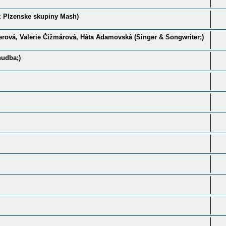
z Plzenske skupiny Mash)
erová, Valerie Čižmárová, Háta Adamovská (Singer & Songwriter;)
hudba;)