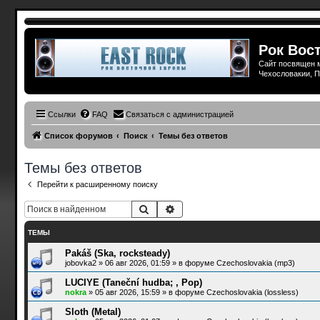
Рок Вост
Сайт посвящен м
Чехословакии, П
Ссылки
FAQ
Связаться с администрацией
Список форумов
Поиск
Темы без ответов
Темы без ответов
Перейти к расширенному поиску
Поиск
Расширенный поиск
ТЕМЫ
Pakáš (Ska, rocksteady)
jobovka2
»
06 авг 2026, 01:59
» в форуме
Czechoslovakia (mp3)
LUCIYE (Taneční hudba; , Pop)
nokra
»
05 авг 2026, 15:59
» в форуме
Czechoslovakia (lossless)
Sloth (Metal)