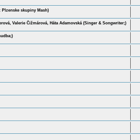
z Plzenske skupiny Mash)
erová, Valerie Čižmárová, Háta Adamovská (Singer & Songwriter;)
hudba;)