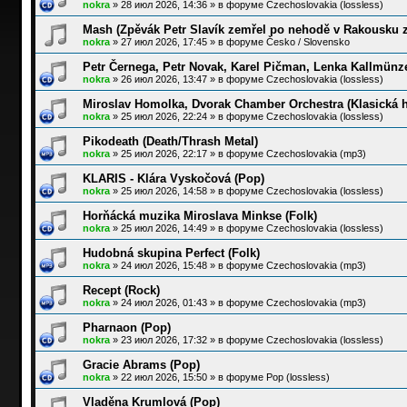
nokra
»
28 июл 2026, 14:36
» в форуме
Czechoslovakia (lossless)
Mash (Zpěvák Petr Slavík zemřel po nehodě v Rakousku 
nokra
»
27 июл 2026, 17:45
» в форуме
Česko / Slovensko
Petr Černega, Petr Novak, Karel Pičman, Lenka Kallmünz
nokra
»
26 июл 2026, 13:47
» в форуме
Czechoslovakia (lossless)
Miroslav Homolka, Dvorak Chamber Orchestra (Klasická 
nokra
»
25 июл 2026, 22:24
» в форуме
Czechoslovakia (lossless)
Pikodeath (Death/Thrash Metal)
nokra
»
25 июл 2026, 22:17
» в форуме
Czechoslovakia (mp3)
KLARIS - Klára Vyskočová (Pop)
nokra
»
25 июл 2026, 14:58
» в форуме
Czechoslovakia (lossless)
Horňácká muzika Miroslava Minkse (Folk)
nokra
»
25 июл 2026, 14:49
» в форуме
Czechoslovakia (lossless)
Hudobná skupina Perfect (Folk)
nokra
»
24 июл 2026, 15:48
» в форуме
Czechoslovakia (mp3)
Recept (Rock)
nokra
»
24 июл 2026, 01:43
» в форуме
Czechoslovakia (mp3)
Pharnaon (Pop)
nokra
»
23 июл 2026, 17:32
» в форуме
Czechoslovakia (lossless)
Gracie Abrams (Pop)
nokra
»
22 июл 2026, 15:50
» в форуме
Pop (lossless)
Vladěna Krumlová (Pop)