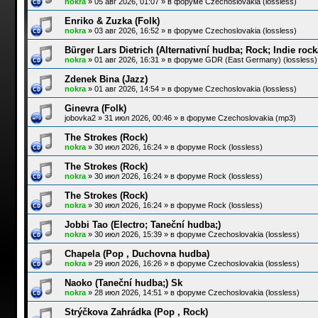
nokra
»
05 авг 2026, 01:07
» в форуме
Czechoslovakia (lossless)
Enriko & Zuzka (Folk)
nokra
»
03 авг 2026, 16:52
» в форуме
Czechoslovakia (lossless)
Bürger Lars Dietrich (Alternativní hudba; Rock; Indie roc
nokra
»
01 авг 2026, 16:31
» в форуме
GDR (East Germany) (lossless)
Zdenek Bina (Jazz)
nokra
»
01 авг 2026, 14:54
» в форуме
Czechoslovakia (lossless)
Ginevra (Folk)
jobovka2
»
31 июл 2026, 00:46
» в форуме
Czechoslovakia (mp3)
The Strokes (Rock)
nokra
»
30 июл 2026, 16:24
» в форуме
Rock (lossless)
The Strokes (Rock)
nokra
»
30 июл 2026, 16:24
» в форуме
Rock (lossless)
The Strokes (Rock)
nokra
»
30 июл 2026, 16:24
» в форуме
Rock (lossless)
Jobbi Tao (Electro; Taneční hudba;)
nokra
»
30 июл 2026, 15:39
» в форуме
Czechoslovakia (lossless)
Chapela (Pop , Duchovna hudba)
nokra
»
29 июл 2026, 16:26
» в форуме
Czechoslovakia (lossless)
Naoko (Taneční hudba;) Sk
nokra
»
28 июл 2026, 14:51
» в форуме
Czechoslovakia (lossless)
Strýčkova Zahrádka (Pop , Rock)