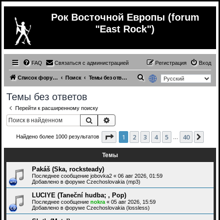
Рок Восточной Европы (forum
"East Rock")
FAQ
Связаться с администрацией
Регистрация
Вход
П
Список форумов
Поиск
Темы без ответов
о
Темы без ответов
и
Перейти к расширенному поиску
с
Поиск
Расширенный поиск
к
Страница
1
из
40
1
2
3
4
5
40
След
Найдено более 1000 результатов
…
Темы
Pakáš (Ska, rocksteady)
Последнее сообщение
jobovka2
«
06 авг 2026, 01:59
Добавлено в форуме
Czechoslovakia (mp3)
LUCIYE (Taneční hudba; , Pop)
Последнее сообщение
nokra
«
05 авг 2026, 15:59
Добавлено в форуме
Czechoslovakia (lossless)