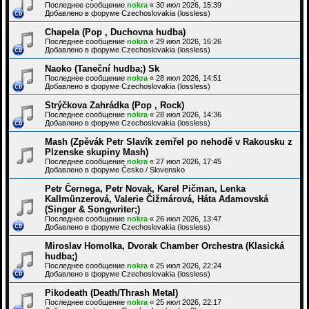
Последнее сообщение
nokra
«
30 июл 2026, 15:39
Добавлено в форуме
Czechoslovakia (lossless)
Chapela (Pop , Duchovna hudba)
Последнее сообщение
nokra
«
29 июл 2026, 16:26
Добавлено в форуме
Czechoslovakia (lossless)
Naoko (Taneční hudba;) Sk
Последнее сообщение
nokra
«
28 июл 2026, 14:51
Добавлено в форуме
Czechoslovakia (lossless)
Strýčkova Zahrádka (Pop , Rock)
Последнее сообщение
nokra
«
28 июл 2026, 14:36
Добавлено в форуме
Czechoslovakia (lossless)
Mash (Zpěvák Petr Slavík zemřel po nehodě v Rakousku z
Plzenske skupiny Mash)
Последнее сообщение
nokra
«
27 июл 2026, 17:45
Добавлено в форуме
Česko / Slovensko
Petr Černega, Petr Novak, Karel Pičman, Lenka
Kallmünzerová, Valerie Čižmárová, Háta Adamovská
(Singer & Songwriter;)
Последнее сообщение
nokra
«
26 июл 2026, 13:47
Добавлено в форуме
Czechoslovakia (lossless)
Miroslav Homolka, Dvorak Chamber Orchestra (Klasická
hudba;)
Последнее сообщение
nokra
«
25 июл 2026, 22:24
Добавлено в форуме
Czechoslovakia (lossless)
Pikodeath (Death/Thrash Metal)
Последнее сообщение
nokra
«
25 июл 2026, 22:17