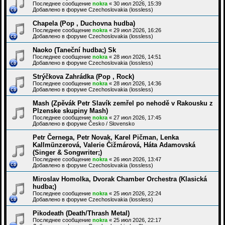
Последнее сообщение
nokra
«
30 июл 2026, 15:39
Добавлено в форуме
Czechoslovakia (lossless)
Chapela (Pop , Duchovna hudba)
Последнее сообщение
nokra
«
29 июл 2026, 16:26
Добавлено в форуме
Czechoslovakia (lossless)
Naoko (Taneční hudba;) Sk
Последнее сообщение
nokra
«
28 июл 2026, 14:51
Добавлено в форуме
Czechoslovakia (lossless)
Strýčkova Zahrádka (Pop , Rock)
Последнее сообщение
nokra
«
28 июл 2026, 14:36
Добавлено в форуме
Czechoslovakia (lossless)
Mash (Zpěvák Petr Slavík zemřel po nehodě v Rakousku z
Plzenske skupiny Mash)
Последнее сообщение
nokra
«
27 июл 2026, 17:45
Добавлено в форуме
Česko / Slovensko
Petr Černega, Petr Novak, Karel Pičman, Lenka
Kallmünzerová, Valerie Čižmárová, Háta Adamovská
(Singer & Songwriter;)
Последнее сообщение
nokra
«
26 июл 2026, 13:47
Добавлено в форуме
Czechoslovakia (lossless)
Miroslav Homolka, Dvorak Chamber Orchestra (Klasická
hudba;)
Последнее сообщение
nokra
«
25 июл 2026, 22:24
Добавлено в форуме
Czechoslovakia (lossless)
Pikodeath (Death/Thrash Metal)
Последнее сообщение
nokra
«
25 июл 2026, 22:17