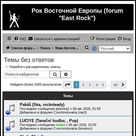
Рок Восточной Европы (forum
"East Rock")
FAQ
Связаться с администрацией
Регистрация
Вход
П
Список форумов
Поиск
Темы без ответов
о
Темы без ответов
и
Перейти к расширенному поиску
с
Поиск
Расширенный поиск
к
Страница
1
из
40
1
2
3
4
5
40
След
Найдено более 1000 результатов
…
Темы
Pakáš (Ska, rocksteady)
Последнее сообщение
jobovka2
«
06 авг 2026, 01:59
Добавлено в форуме
Czechoslovakia (mp3)
LUCIYE (Taneční hudba; , Pop)
Последнее сообщение
nokra
«
05 авг 2026, 15:59
Добавлено в форуме
Czechoslovakia (lossless)