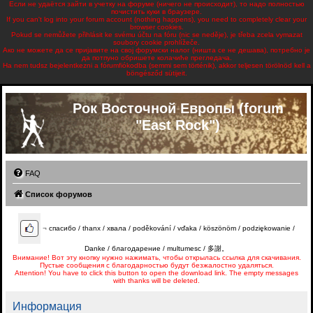
Если не удаётся зайти в учетку на форуме (ничего не происходит), то надо полностью
почистить куки в браузере.
If you can't log into your forum account (nothing happens), you need to completely clear your
browser cookies.
Pokud se nemůžete přihlásit ke svému účtu na fóru (nic se neděje), je třeba zcela vymazat
soubory cookie prohlížeče.
Ако не можете да се пријавите на свој форумски налог (ништа се не дешава), потребно је
да потпуно обришете колачиће прегледача.
Ha nem tudsz bejelentkezni a fórumfiókodba (semmi sem történik), akkor teljesen törölnöd kell a
böngésződ sütijeit.
Рок Восточной Европы (forum
"East Rock")
FAQ
Список форумов
¬
спасибо / thanx / хвала / poděkování / vďaka / köszönöm / podziękowanie /
Danke / благодарение / multumesc / 多謝。
Внимание! Вот эту кнопку нужно нажимать, чтобы открылась ссылка для скачивания.
Пустые сообщения с благодарностью будут безжалостно удаляться.
Attention! You have to click this button to open the download link. The empty messages
with thanks will be deleted.
Информация