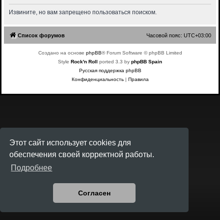
Извините, но вам запрещено пользоваться поиском.
Список форумов
Часовой пояс:
UTC+03:00
Создано на основе
phpBB
® Forum Software © phpBB Limited
Style
Rock'n Roll
ported 3.3 by
phpBB Spain
Русская поддержка phpBB
Конфиденциальность
|
Правила
Этот сайт использует cookies для
обеспечения своей корректной работы.
Подробнее
Согласен