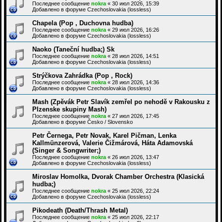
Последнее сообщение
nokra
«
30 июл 2026, 15:39
Добавлено в форуме
Czechoslovakia (lossless)
Chapela (Pop , Duchovna hudba)
Последнее сообщение
nokra
«
29 июл 2026, 16:26
Добавлено в форуме
Czechoslovakia (lossless)
Naoko (Taneční hudba;) Sk
Последнее сообщение
nokra
«
28 июл 2026, 14:51
Добавлено в форуме
Czechoslovakia (lossless)
Strýčkova Zahrádka (Pop , Rock)
Последнее сообщение
nokra
«
28 июл 2026, 14:36
Добавлено в форуме
Czechoslovakia (lossless)
Mash (Zpěvák Petr Slavík zemřel po nehodě v Rakousku z
Plzenske skupiny Mash)
Последнее сообщение
nokra
«
27 июл 2026, 17:45
Добавлено в форуме
Česko / Slovensko
Petr Černega, Petr Novak, Karel Pičman, Lenka
Kallmünzerová, Valerie Čižmárová, Háta Adamovská
(Singer & Songwriter;)
Последнее сообщение
nokra
«
26 июл 2026, 13:47
Добавлено в форуме
Czechoslovakia (lossless)
Miroslav Homolka, Dvorak Chamber Orchestra (Klasická
hudba;)
Последнее сообщение
nokra
«
25 июл 2026, 22:24
Добавлено в форуме
Czechoslovakia (lossless)
Pikodeath (Death/Thrash Metal)
Последнее сообщение
nokra
«
25 июл 2026, 22:17