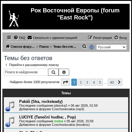
Рок Восточной Европы (forum
"East Rock")
FAQ
Связаться с администрацией
Регистрация
Вход
П
Список форумов
Поиск
Темы без ответов
о
Темы без ответов
и
Перейти к расширенному поиску
с
Поиск
Расширенный поиск
к
Страница
1
из
40
1
2
3
4
5
40
След
Найдено более 1000 результатов
…
Темы
Pakáš (Ska, rocksteady)
Последнее сообщение
jobovka2
«
06 авг 2026, 01:59
Добавлено в форуме
Czechoslovakia (mp3)
LUCIYE (Taneční hudba; , Pop)
Последнее сообщение
nokra
«
05 авг 2026, 15:59
Добавлено в форуме
Czechoslovakia (lossless)