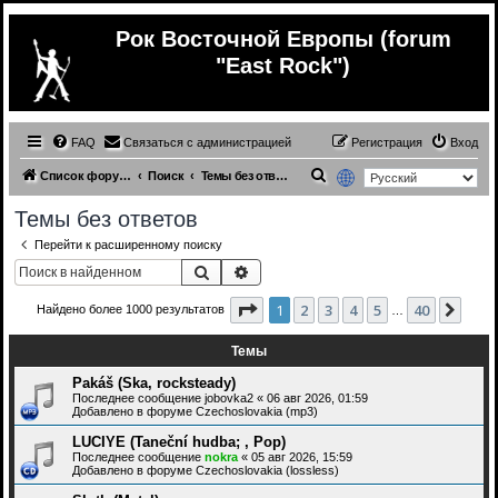
Рок Восточной Европы (forum
"East Rock")
FAQ
Связаться с администрацией
Регистрация
Вход
П
Список форумов
Поиск
Темы без ответов
о
Темы без ответов
и
Перейти к расширенному поиску
с
Поиск
Расширенный поиск
к
Страница
1
из
40
1
2
3
4
5
40
След
Найдено более 1000 результатов
…
Темы
Pakáš (Ska, rocksteady)
Последнее сообщение
jobovka2
«
06 авг 2026, 01:59
Добавлено в форуме
Czechoslovakia (mp3)
LUCIYE (Taneční hudba; , Pop)
Последнее сообщение
nokra
«
05 авг 2026, 15:59
Добавлено в форуме
Czechoslovakia (lossless)