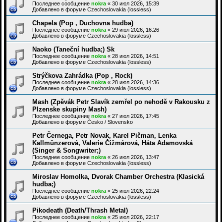
Последнее сообщение
nokra
«
30 июл 2026, 15:39
Добавлено в форуме
Czechoslovakia (lossless)
Chapela (Pop , Duchovna hudba)
Последнее сообщение
nokra
«
29 июл 2026, 16:26
Добавлено в форуме
Czechoslovakia (lossless)
Naoko (Taneční hudba;) Sk
Последнее сообщение
nokra
«
28 июл 2026, 14:51
Добавлено в форуме
Czechoslovakia (lossless)
Strýčkova Zahrádka (Pop , Rock)
Последнее сообщение
nokra
«
28 июл 2026, 14:36
Добавлено в форуме
Czechoslovakia (lossless)
Mash (Zpěvák Petr Slavík zemřel po nehodě v Rakousku z
Plzenske skupiny Mash)
Последнее сообщение
nokra
«
27 июл 2026, 17:45
Добавлено в форуме
Česko / Slovensko
Petr Černega, Petr Novak, Karel Pičman, Lenka
Kallmünzerová, Valerie Čižmárová, Háta Adamovská
(Singer & Songwriter;)
Последнее сообщение
nokra
«
26 июл 2026, 13:47
Добавлено в форуме
Czechoslovakia (lossless)
Miroslav Homolka, Dvorak Chamber Orchestra (Klasická
hudba;)
Последнее сообщение
nokra
«
25 июл 2026, 22:24
Добавлено в форуме
Czechoslovakia (lossless)
Pikodeath (Death/Thrash Metal)
Последнее сообщение
nokra
«
25 июл 2026, 22:17