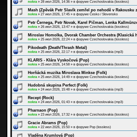
nokra
»
28 июл 2026, 14:36
» в форуме
Czechoslovakia (lossless)
Mash (Zpěvák Petr Slavík zemřel po nehodě v Rakousku 
nokra
»
27 июл 2026, 17:45
» в форуме
Česko / Slovensko
Petr Černega, Petr Novak, Karel Pičman, Lenka Kallmünz
nokra
»
26 июл 2026, 13:47
» в форуме
Czechoslovakia (lossless)
Miroslav Homolka, Dvorak Chamber Orchestra (Klasická 
nokra
»
25 июл 2026, 22:24
» в форуме
Czechoslovakia (lossless)
Pikodeath (Death/Thrash Metal)
nokra
»
25 июл 2026, 22:17
» в форуме
Czechoslovakia (mp3)
KLARIS - Klára Vyskočová (Pop)
nokra
»
25 июл 2026, 14:58
» в форуме
Czechoslovakia (lossless)
Horňácká muzika Miroslava Minkse (Folk)
nokra
»
25 июл 2026, 14:49
» в форуме
Czechoslovakia (lossless)
Hudobná skupina Perfect (Folk)
nokra
»
24 июл 2026, 15:48
» в форуме
Czechoslovakia (mp3)
Recept (Rock)
nokra
»
24 июл 2026, 01:43
» в форуме
Czechoslovakia (mp3)
Pharnaon (Pop)
nokra
»
23 июл 2026, 17:32
» в форуме
Czechoslovakia (lossless)
Gracie Abrams (Pop)
nokra
»
22 июл 2026, 15:50
» в форуме
Pop (lossless)
Vladěna Krumlová (Pop)