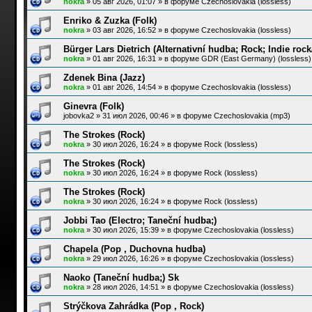
nokra
»
05 авг 2026, 01:07
» в форуме
Czechoslovakia (lossless)
Enriko & Zuzka (Folk)
nokra
»
03 авг 2026, 16:52
» в форуме
Czechoslovakia (lossless)
Bürger Lars Dietrich (Alternativní hudba; Rock; Indie roc
nokra
»
01 авг 2026, 16:31
» в форуме
GDR (East Germany) (lossless)
Zdenek Bina (Jazz)
nokra
»
01 авг 2026, 14:54
» в форуме
Czechoslovakia (lossless)
Ginevra (Folk)
jobovka2
»
31 июл 2026, 00:46
» в форуме
Czechoslovakia (mp3)
The Strokes (Rock)
nokra
»
30 июл 2026, 16:24
» в форуме
Rock (lossless)
The Strokes (Rock)
nokra
»
30 июл 2026, 16:24
» в форуме
Rock (lossless)
The Strokes (Rock)
nokra
»
30 июл 2026, 16:24
» в форуме
Rock (lossless)
Jobbi Tao (Electro; Taneční hudba;)
nokra
»
30 июл 2026, 15:39
» в форуме
Czechoslovakia (lossless)
Chapela (Pop , Duchovna hudba)
nokra
»
29 июл 2026, 16:26
» в форуме
Czechoslovakia (lossless)
Naoko (Taneční hudba;) Sk
nokra
»
28 июл 2026, 14:51
» в форуме
Czechoslovakia (lossless)
Strýčkova Zahrádka (Pop , Rock)