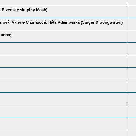
z Plzenske skupiny Mash)
erová, Valerie Čižmárová, Háta Adamovská (Singer & Songwriter;)
hudba;)