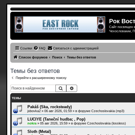
Рок Вост
Сайт посвящен м
Чехословакии, П
Ссылки
FAQ
Связаться с администрацией
Список форумов
Поиск
Темы без ответов
Темы без ответов
Перейти к расширенному поиску
Поиск
Расширенный поиск
ТЕМЫ
Pakáš (Ska, rocksteady)
jobovka2
»
06 авг 2026, 01:59
» в форуме
Czechoslovakia (mp3)
LUCIYE (Taneční hudba; , Pop)
nokra
»
05 авг 2026, 15:59
» в форуме
Czechoslovakia (lossless)
Sloth (Metal)