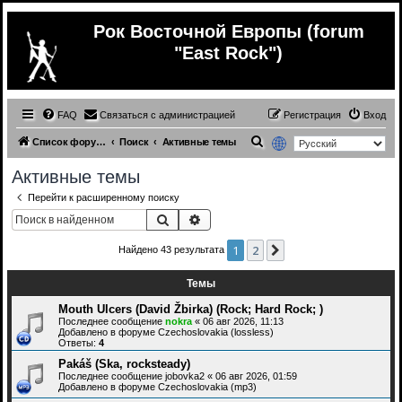
Рок Восточной Европы (forum
"East Rock")
FAQ
Связаться с администрацией
Регистрация
Вход
П
Список форумов
Поиск
Активные темы
о
Активные темы
и
Перейти к расширенному поиску
с
Поиск
Расширенный поиск
к
1
2
След.
Найдено 43 результата
Темы
Mouth Ulcers (David Žbirka) (Rock; Hard Rock; )
Последнее сообщение
nokra
«
06 авг 2026, 11:13
Добавлено в форуме
Czechoslovakia (lossless)
Ответы:
4
Pakáš (Ska, rocksteady)
Последнее сообщение
jobovka2
«
06 авг 2026, 01:59
Добавлено в форуме
Czechoslovakia (mp3)