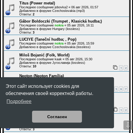
Titus (Power metal)
Последнее сообщение
jobovka2
«
06 авг 2026, 01:57
Добавлено в форуме
Czechoslovakia (mp3)
Ответы:
2
Gábor Boldoczki (Trumpet , Klasická hudba;)
Последнее сообщение
nokra
«
05 авг 2026, 16:11
Добавлено в форуме
Hungary (lossless)
Ответы:
3
LUCIYE (Taneční hudba; , Pop)
Последнее сообщение
nokra
«
05 авг 2026, 15:59
Добавлено в форуме
Czechoslovakia (lossless)
Miloš Bojanić (Folk, World)
Последнее сообщение
kaak
«
05 авг 2026, 15:30
Добавлено в форуме
Југославија (lossless)
Ответы:
10
1
2
Neoton (Neoton Família)
Последнее сообщение
kaak
«
05 авг 2026, 10:39
Добавлено в форуме
Hungary (lossless)
Этот сайт использует cookies для
Ответы:
63
1
4
5
6
7
…
обеспечения своей корректной работы.
Branimir "Džoni" Štulić (ex - Azra)
Подробнее
Последнее сообщение
Adevincci
«
05 авг 2026, 07:54
Добавлено в форуме
Југославија (lossless)
Ответы:
12
1
2
Согласен
VlaďkySyn (Hip Hop , Rap)
Последнее сообщение
nokra
«
05 авг 2026, 01:16
⇩
Добавлено в форуме
Czechoslovakia (lossless)
Ответы:
3