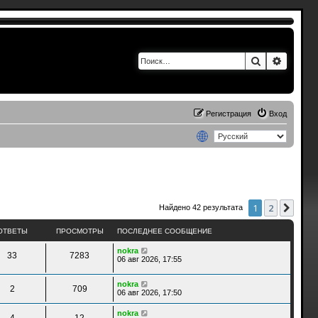
Поиск
Расшир
Регистрация
Вход
1
2
След
Найдено 42 результата
ОТВЕТЫ
ПРОСМОТРЫ
ПОСЛЕДНЕЕ СООБЩЕНИЕ
nokra
33
7283
06 авг 2026, 17:55
nokra
2
709
06 авг 2026, 17:50
nokra
4
12