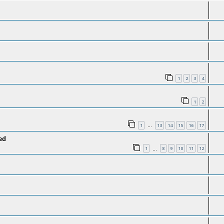
1
2
3
4
1
2
1
13
14
15
16
17
…
ed
1
8
9
10
11
12
…