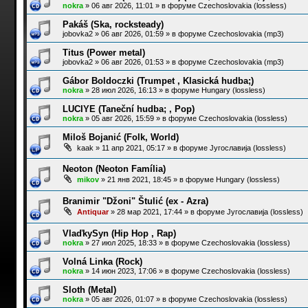
nokra
»
06 авг 2026, 11:01
» в форуме
Czechoslovakia (lossless)
Pakáš (Ska, rocksteady)
jobovka2
»
06 авг 2026, 01:59
» в форуме
Czechoslovakia (mp3)
Titus (Power metal)
jobovka2
»
06 авг 2026, 01:53
» в форуме
Czechoslovakia (mp3)
Gábor Boldoczki (Trumpet , Klasická hudba;)
nokra
»
28 июл 2026, 16:13
» в форуме
Hungary (lossless)
LUCIYE (Taneční hudba; , Pop)
nokra
»
05 авг 2026, 15:59
» в форуме
Czechoslovakia (lossless)
Miloš Bojanić (Folk, World)
kaak
»
11 апр 2021, 05:17
» в форуме
Југославија (lossless)
Neoton (Neoton Família)
mikov
»
21 янв 2021, 18:45
» в форуме
Hungary (lossless)
Branimir "Džoni" Štulić (ex - Azra)
Antiquar
»
28 мар 2021, 17:44
» в форуме
Југославија (lossless)
VlaďkySyn (Hip Hop , Rap)
nokra
»
27 июл 2025, 18:33
» в форуме
Czechoslovakia (lossless)
Volná Linka (Rock)
nokra
»
14 июн 2023, 17:06
» в форуме
Czechoslovakia (lossless)
Sloth (Metal)
nokra
»
05 авг 2026, 01:07
» в форуме
Czechoslovakia (lossless)