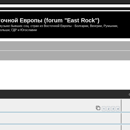
очной Европы (forum "East Rock")
узыке бывших соц. стран из Восточной Европы - Болгарии, Венгрии, Румынии,
ольши, ГДР и Югославии
1
2
3
4