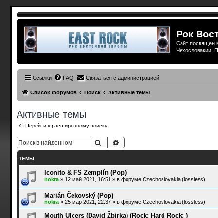
Рок Вост
Сайт посвящен м
Чехословакии, П
Ссылки
FAQ
Связаться с администрацией
Список форумов
Поиск
Активные темы
Активные темы
Перейти к расширенному поиску
Поиск
Расширенный поиск
ТЕМЫ
Iconito & FS Zemplín (Pop)
nokra
»
12 май 2021, 16:51
» в форуме
Czechoslovakia (lossless)
Marián Čekovský (Pop)
nokra
»
25 мар 2021, 22:37
» в форуме
Czechoslovakia (lossless)
Mouth Ulcers (David Žbirka) (Rock; Hard Rock; )