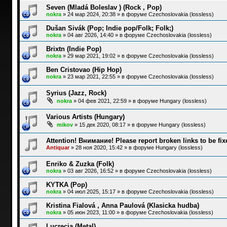
Seven (Mladá Boleslav ) (Rock , Pop)
nokra
»
24 мар 2024, 20:38
» в форуме
Czechoslovakia (lossless)
Dušan Sivák (Pop; Indie pop/Folk; Folk;)
nokra
»
04 авг 2026, 14:40
» в форуме
Czechoslovakia (lossless)
Brixtn (Indie Pop)
nokra
»
29 мар 2021, 19:02
» в форуме
Czechoslovakia (lossless)
Ben Cristovao (Hip Hop)
nokra
»
23 мар 2021, 22:55
» в форуме
Czechoslovakia (lossless)
Syrius (Jazz, Rock)
nokra
»
04 фев 2021, 22:59
» в форуме
Hungary (lossless)
Various Artists (Hungary)
mikov
»
15 дек 2020, 08:17
» в форуме
Hungary (lossless)
Attention! Внимание! Please report broken links to be fix
Antiquar
»
28 ноя 2020, 15:42
» в форуме
Hungary (lossless)
Enriko & Zuzka (Folk)
nokra
»
03 авг 2026, 16:52
» в форуме
Czechoslovakia (lossless)
KYTKA (Pop)
nokra
»
04 июл 2025, 15:17
» в форуме
Czechoslovakia (lossless)
Kristina Fialová , Anna Paulová (Klasicka hudba)
nokra
»
05 июн 2023, 11:00
» в форуме
Czechoslovakia (lossless)
Lucrecia (Metal)