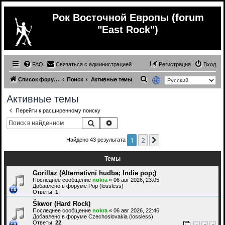
Рок Восточной Европы (forum
"East Rock")
FAQ
Связаться с администрацией
Регистрация
Вход
П
Список форумов
Поиск
Активные темы
о
Активные темы
и
Перейти к расширенному поиску
с
Поиск
Расширенный поиск
к
1
2
След.
Найдено 43 результата
Темы
Gorillaz (Alternativní hudba; Indie pop;)
Последнее сообщение
nokra
«
06 авг 2026, 23:05
Добавлено в форуме
Pop (lossless)
Ответы:
1
Škwor (Hard Rock)
Последнее сообщение
nokra
«
06 авг 2026, 22:46
Добавлено в форуме
Czechoslovakia (lossless)
Ответы:
22