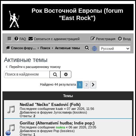
Рок Восточной Европы (forum
"East Rock")
FAQ
Связаться с администрацией
Регистрация
Вход
П
Список форумов
Поиск
Активные темы
о
Активные темы
и
Перейти к расширенному поиску
с
Поиск
Расширенный поиск
к
1
2
След.
Найдено 44 результата
Темы
Nedžad "Nećko" Esadović (Folk)
Последнее сообщение
kaak
«
07 авг 2026, 11:56
Добавлено в форуме
Југославија (lossless)
Ответы:
2
Gorillaz (Alternativní hudba; Indie pop;)
Последнее сообщение
nokra
«
06 авг 2026, 23:05
Добавлено в форуме
Pop (lossless)
Ответы:
1