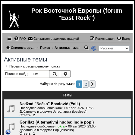
Рок Восточной Европы (forum
"East Rock")
FAQ
Связаться с администрацией
Регистрация
Вход
П
Список форумов
Поиск
Активные темы
о
Активные темы
и
Перейти к расширенному поиску
с
Поиск
Расширенный поиск
к
1
2
След.
Найдено 44 результата
Темы
Nedžad "Nećko" Esadović (Folk)
Последнее сообщение
kaak
«
07 авг 2026, 11:56
Добавлено в форуме
Југославија (lossless)
Ответы:
2
Gorillaz (Alternativní hudba; Indie pop;)
Последнее сообщение
nokra
«
06 авг 2026, 23:05
Добавлено в форуме
Pop (lossless)
Ответы:
1