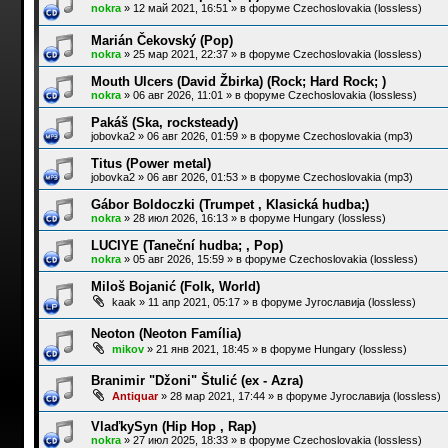
nokra
»
12 май 2021, 16:51
» в форуме
Czechoslovakia (lossless)
Marián Čekovský (Pop)
nokra
»
25 мар 2021, 22:37
» в форуме
Czechoslovakia (lossless)
Mouth Ulcers (David Žbirka) (Rock; Hard Rock; )
nokra
»
06 авг 2026, 11:01
» в форуме
Czechoslovakia (lossless)
Pakáš (Ska, rocksteady)
jobovka2
»
06 авг 2026, 01:59
» в форуме
Czechoslovakia (mp3)
Titus (Power metal)
jobovka2
»
06 авг 2026, 01:53
» в форуме
Czechoslovakia (mp3)
Gábor Boldoczki (Trumpet , Klasická hudba;)
nokra
»
28 июл 2026, 16:13
» в форуме
Hungary (lossless)
LUCIYE (Taneční hudba; , Pop)
nokra
»
05 авг 2026, 15:59
» в форуме
Czechoslovakia (lossless)
Miloš Bojanić (Folk, World)
kaak
»
11 апр 2021, 05:17
» в форуме
Југославија (lossless)
Neoton (Neoton Família)
mikov
»
21 янв 2021, 18:45
» в форуме
Hungary (lossless)
Branimir "Džoni" Štulić (ex - Azra)
Antiquar
»
28 мар 2021, 17:44
» в форуме
Југославија (lossless)
VlaďkySyn (Hip Hop , Rap)
nokra
»
27 июл 2025, 18:33
» в форуме
Czechoslovakia (lossless)