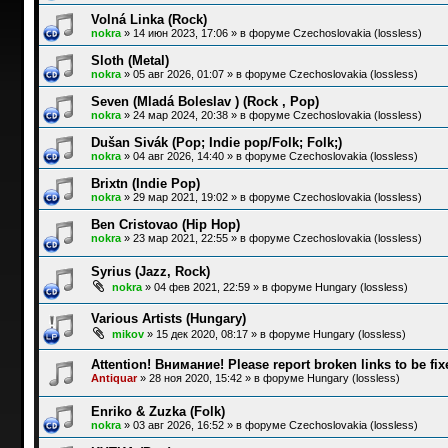
Volná Linka (Rock)
nokra
»
14 июн 2023, 17:06
» в форуме
Czechoslovakia (lossless)
Sloth (Metal)
nokra
»
05 авг 2026, 01:07
» в форуме
Czechoslovakia (lossless)
Seven (Mladá Boleslav ) (Rock , Pop)
nokra
»
24 мар 2024, 20:38
» в форуме
Czechoslovakia (lossless)
Dušan Sivák (Pop; Indie pop/Folk; Folk;)
nokra
»
04 авг 2026, 14:40
» в форуме
Czechoslovakia (lossless)
Brixtn (Indie Pop)
nokra
»
29 мар 2021, 19:02
» в форуме
Czechoslovakia (lossless)
Ben Cristovao (Hip Hop)
nokra
»
23 мар 2021, 22:55
» в форуме
Czechoslovakia (lossless)
Syrius (Jazz, Rock)
nokra
»
04 фев 2021, 22:59
» в форуме
Hungary (lossless)
Various Artists (Hungary)
mikov
»
15 дек 2020, 08:17
» в форуме
Hungary (lossless)
Attention! Внимание! Please report broken links to be fix
Antiquar
»
28 ноя 2020, 15:42
» в форуме
Hungary (lossless)
Enriko & Zuzka (Folk)
nokra
»
03 авг 2026, 16:52
» в форуме
Czechoslovakia (lossless)