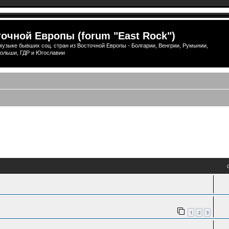
очной Европы (forum "East Rock")
узыке бывших соц. стран из Восточной Европы - Болгарии, Венгрии, Румынии,
ольши, ГДР и Югославии
1
2
3