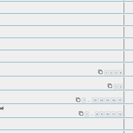
1
2
3
4
1
2
1
13
14
15
16
17
…
ed
1
8
9
10
11
12
…