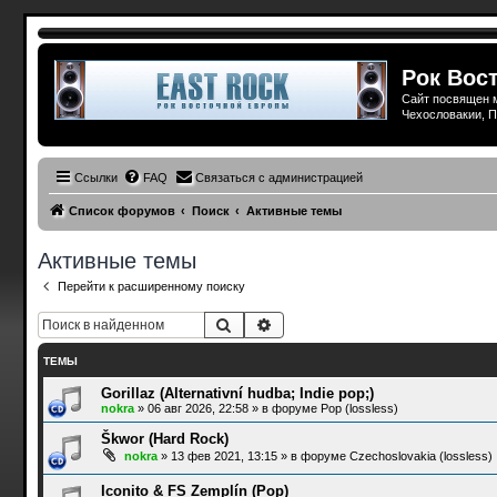
Рок Вост
Сайт посвящен м
Чехословакии, П
Ссылки
FAQ
Связаться с администрацией
Список форумов
Поиск
Активные темы
Активные темы
Перейти к расширенному поиску
Поиск
Расширенный поиск
ТЕМЫ
Gorillaz (Alternativní hudba; Indie pop;)
nokra
»
06 авг 2026, 22:58
» в форуме
Pop (lossless)
Škwor (Hard Rock)
nokra
»
13 фев 2021, 13:15
» в форуме
Czechoslovakia (lossless)
Iconito & FS Zemplín (Pop)