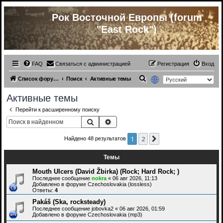
Рок Восточной Европы (forum
"East Rock")
FAQ
Связаться с администрацией
Регистрация
Вход
П
Список форумов
Поиск
Активные темы
о
Активные темы
и
Перейти к расширенному поиску
с
Поиск
Расширенный поиск
к
1
2
След.
Найдено 48 результатов
Темы
Mouth Ulcers (David Žbirka) (Rock; Hard Rock; )
Последнее сообщение
nokra
«
06 авг 2026, 11:13
Добавлено в форуме
Czechoslovakia (lossless)
Ответы:
4
Pakáš (Ska, rocksteady)
Последнее сообщение
jobovka2
«
06 авг 2026, 01:59
Добавлено в форуме
Czechoslovakia (mp3)