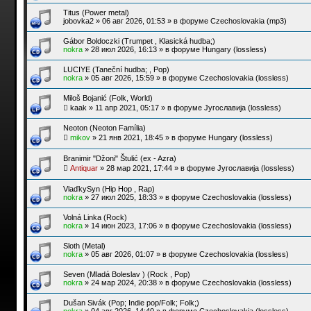
Titus (Power metal)
jobovka2
»
06 авг 2026, 01:53
» в форуме
Czechoslovakia (mp3)
Gábor Boldoczki (Trumpet , Klasická hudba;)
nokra
»
28 июл 2026, 16:13
» в форуме
Hungary (lossless)
LUCIYE (Taneční hudba; , Pop)
nokra
»
05 авг 2026, 15:59
» в форуме
Czechoslovakia (lossless)
Miloš Bojanić (Folk, World)
kaak
»
11 апр 2021, 05:17
» в форуме
Југославија (lossless)
Neoton (Neoton Família)
mikov
»
21 янв 2021, 18:45
» в форуме
Hungary (lossless)
Branimir "Džoni" Štulić (ex - Azra)
Antiquar
»
28 мар 2021, 17:44
» в форуме
Југославија (lossless)
VlaďkySyn (Hip Hop , Rap)
nokra
»
27 июл 2025, 18:33
» в форуме
Czechoslovakia (lossless)
Volná Linka (Rock)
nokra
»
14 июн 2023, 17:06
» в форуме
Czechoslovakia (lossless)
Sloth (Metal)
nokra
»
05 авг 2026, 01:07
» в форуме
Czechoslovakia (lossless)
Seven (Mladá Boleslav ) (Rock , Pop)
nokra
»
24 мар 2024, 20:38
» в форуме
Czechoslovakia (lossless)
Dušan Sivák (Pop; Indie pop/Folk; Folk;)
nokra
»
04 авг 2026, 14:40
» в форуме
Czechoslovakia (lossless)