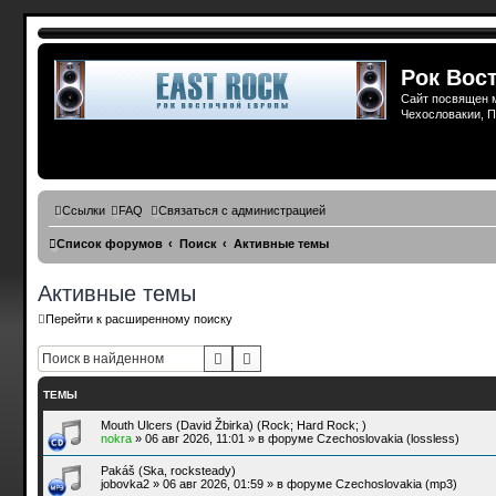
Рок Вост
Сайт посвящен м
Чехословакии, П
Пропустить
Ссылки
FAQ
Связаться с администрацией
Список форумов
Поиск
Активные темы
Активные темы
Перейти к расширенному поиску
Поиск
Расширенный поиск
ТЕМЫ
Mouth Ulcers (David Žbirka) (Rock; Hard Rock; )
nokra
»
06 авг 2026, 11:01
» в форуме
Czechoslovakia (lossless)
Pakáš (Ska, rocksteady)
jobovka2
»
06 авг 2026, 01:59
» в форуме
Czechoslovakia (mp3)