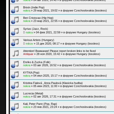
Brixtn (Indie Pop)
nokra
»
29 мар 2021, 19:02
» в форуме
Czechoslovakia (lossless)
Ben Cristovao (Hip Hop)
nokra
»
23 мар 2021, 22:55
» в форуме
Czechoslovakia (lossless)
Syrius (Jazz, Rock)
nokra
»
04 фев 2021, 22:59
» в форуме
Hungary (lossless)
Various Artists (Hungary)
mikov
»
15 дек 2020, 08:17
» в форуме
Hungary (lossless)
Attention! Внимание! Please report broken links to be fixed
Antiquar
»
28 ноя 2020, 15:42
» в форуме
Hungary (lossless)
Enriko & Zuzka (Folk)
nokra
»
03 авг 2026, 16:52
» в форуме
Czechoslovakia (lossless)
KYTKA (Pop)
nokra
»
04 июл 2025, 15:17
» в форуме
Czechoslovakia (lossless)
Kristina Fialová , Anna Paulová (Klasicka hudba)
nokra
»
05 июн 2023, 11:00
» в форуме
Czechoslovakia (lossless)
Lucrecia (Metal)
nokra
»
02 авг 2026, 17:31
» в форуме
Czechoslovakia (lossless)
Kali, Peter Pann (Pop, Rap)
nokra
»
23 янв 2021, 23:24
» в форуме
Czechoslovakia (lossless)