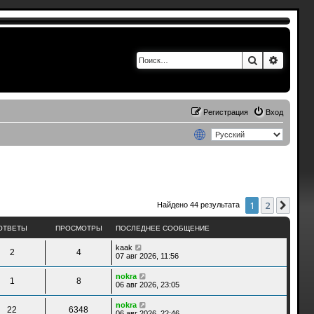
Поиск
Расшир
Регистрация
Вход
1
2
След
Найдено 44 результата
ОТВЕТЫ
ПРОСМОТРЫ
ПОСЛЕДНЕЕ СООБЩЕНИЕ
kaak
2
4
07 авг 2026, 11:56
nokra
1
8
06 авг 2026, 23:05
nokra
22
6348
06 авг 2026, 22:46