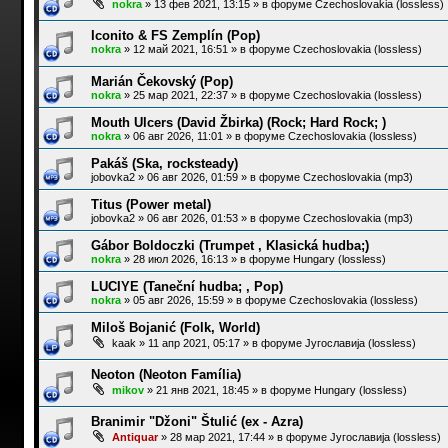
nokra
»
13 фев 2021, 13:15
» в форуме
Czechoslovakia (lossless)
Iconito & FS Zemplín (Pop)
nokra
»
12 май 2021, 16:51
» в форуме
Czechoslovakia (lossless)
Marián Čekovský (Pop)
nokra
»
25 мар 2021, 22:37
» в форуме
Czechoslovakia (lossless)
Mouth Ulcers (David Žbirka) (Rock; Hard Rock; )
nokra
»
06 авг 2026, 11:01
» в форуме
Czechoslovakia (lossless)
Pakáš (Ska, rocksteady)
jobovka2
»
06 авг 2026, 01:59
» в форуме
Czechoslovakia (mp3)
Titus (Power metal)
jobovka2
»
06 авг 2026, 01:53
» в форуме
Czechoslovakia (mp3)
Gábor Boldoczki (Trumpet , Klasická hudba;)
nokra
»
28 июл 2026, 16:13
» в форуме
Hungary (lossless)
LUCIYE (Taneční hudba; , Pop)
nokra
»
05 авг 2026, 15:59
» в форуме
Czechoslovakia (lossless)
Miloš Bojanić (Folk, World)
kaak
»
11 апр 2021, 05:17
» в форуме
Југославија (lossless)
Neoton (Neoton Família)
mikov
»
21 янв 2021, 18:45
» в форуме
Hungary (lossless)
Branimir "Džoni" Štulić (ex - Azra)
Antiquar
»
28 мар 2021, 17:44
» в форуме
Југославија (lossless)