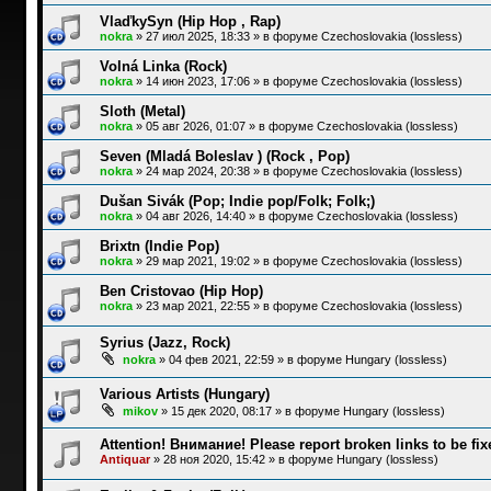
VlaďkySyn (Hip Hop , Rap)
nokra
»
27 июл 2025, 18:33
» в форуме
Czechoslovakia (lossless)
Volná Linka (Rock)
nokra
»
14 июн 2023, 17:06
» в форуме
Czechoslovakia (lossless)
Sloth (Metal)
nokra
»
05 авг 2026, 01:07
» в форуме
Czechoslovakia (lossless)
Seven (Mladá Boleslav ) (Rock , Pop)
nokra
»
24 мар 2024, 20:38
» в форуме
Czechoslovakia (lossless)
Dušan Sivák (Pop; Indie pop/Folk; Folk;)
nokra
»
04 авг 2026, 14:40
» в форуме
Czechoslovakia (lossless)
Brixtn (Indie Pop)
nokra
»
29 мар 2021, 19:02
» в форуме
Czechoslovakia (lossless)
Ben Cristovao (Hip Hop)
nokra
»
23 мар 2021, 22:55
» в форуме
Czechoslovakia (lossless)
Syrius (Jazz, Rock)
nokra
»
04 фев 2021, 22:59
» в форуме
Hungary (lossless)
Various Artists (Hungary)
mikov
»
15 дек 2020, 08:17
» в форуме
Hungary (lossless)
Attention! Внимание! Please report broken links to be fix
Antiquar
»
28 ноя 2020, 15:42
» в форуме
Hungary (lossless)