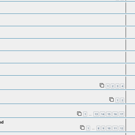
1
2
3
4
1
2
1
13
14
15
16
17
…
ed
1
8
9
10
11
12
…