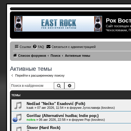
Рок Вост
Сайт посвящен м
Чехословакии, П
Ссылки
FAQ
Связаться с администрацией
Список форумов
Поиск
Активные темы
Активные темы
Перейти к расширенному поиску
Поиск
Расширенный поиск
ТЕМЫ
Nedžad "Nećko" Esadović (Folk)
kaak
»
07 авг 2026, 11:54
» в форуме
Југославија (lossless)
Gorillaz (Alternativní hudba; Indie pop;)
nokra
»
06 авг 2026, 22:58
» в форуме
Pop (lossless)
Škwor (Hard Rock)