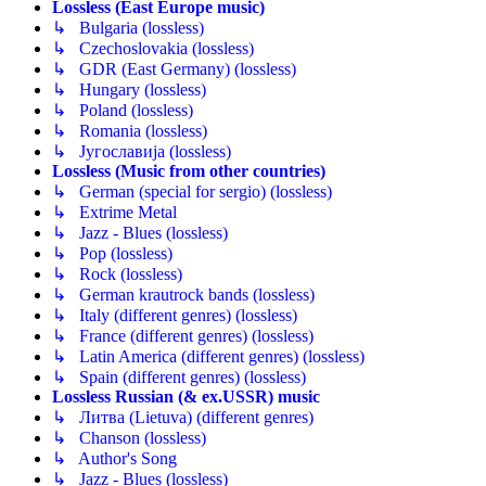
Lossless (East Europe music)
↳ Bulgaria (lossless)
↳ Czechoslovakia (lossless)
↳ GDR (East Germany) (lossless)
↳ Hungary (lossless)
↳ Poland (lossless)
↳ Romania (lossless)
↳ Југославија (lossless)
Lossless (Music from other countries)
↳ German (special for sergio) (lossless)
↳ Extrime Metal
↳ Jazz - Blues (lossless)
↳ Pop (lossless)
↳ Rock (lossless)
↳ German krautrock bands (lossless)
↳ Italy (different genres) (lossless)
↳ France (different genres) (lossless)
↳ Latin America (different genres) (lossless)
↳ Spain (different genres) (lossless)
Lossless Russian (& ex.USSR) music
↳ Литва (Lietuva) (different genres)
↳ Chanson (lossless)
↳ Author's Song
↳ Jazz - Blues (lossless)