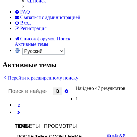
Поиск
FAQ
Связаться с администрацией
Вход
Регистрация
Список форумов
Поиск
Активные темы
Активные темы
Перейти к расширенному поиску
Найдено 47 результатов
Поиск
Расширенный поиск
1
2
След.
ТЕМЫ
ОТВЕТЫ
ПРОСМОТРЫ
Pakáš
ПОСЛЕДНЕЕ СООБЩЕНИЕ