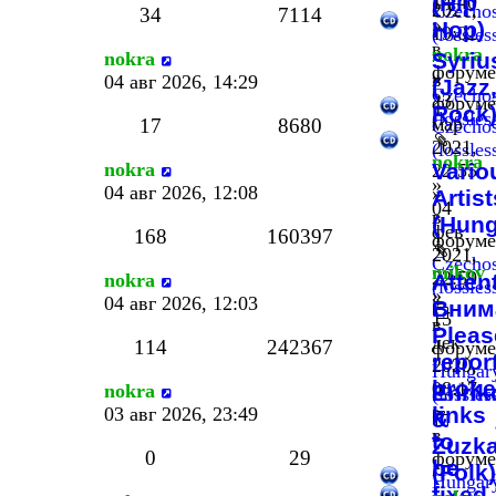
(Hip
14:40
2021,
Czechos
34
7114
»
Hop)
19:02
(lossles
в
nokra
»
nokra
Syriu
форуме
»
в
04 авг 2026, 14:29
(Jazz
Czechos
23
форуме
Rock
(lossles
мар
17
8680
Czechos
2021,
(lossles
nokra
nokra
Vario
22:55
»
04 авг 2026, 12:08
»
Artist
04
в
(Hung
фев
168
160397
форуме
2021,
Czechos
mikov
22:59
nokra
Atten
(lossles
»
»
04 авг 2026, 12:03
Вним
15
в
Pleas
дек
114
242367
форуме
repor
2020,
Hungar
brok
08:17
nokra
Enrik
(lossles
»
links
03 авг 2026, 23:49
&
в
to
Zuzk
0
29
форуме
be
(Folk)
Hungar
fixed