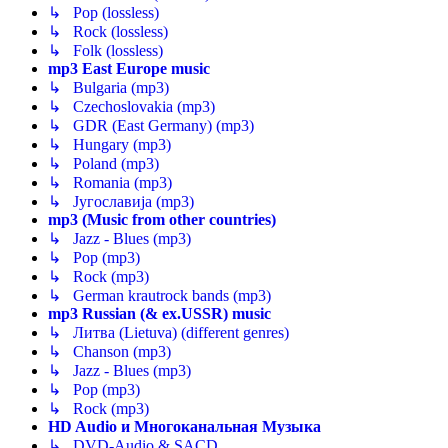
↳ Pop (lossless)
↳ Rock (lossless)
↳ Folk (lossless)
mp3 East Europe music
↳ Bulgaria (mp3)
↳ Czechoslovakia (mp3)
↳ GDR (East Germany) (mp3)
↳ Hungary (mp3)
↳ Poland (mp3)
↳ Romania (mp3)
↳ Југославија (mp3)
mp3 (Music from other countries)
↳ Jazz - Blues (mp3)
↳ Pop (mp3)
↳ Rock (mp3)
↳ German krautrock bands (mp3)
mp3 Russian (& ex.USSR) music
↳ Литва (Lietuva) (different genres)
↳ Chanson (mp3)
↳ Jazz - Blues (mp3)
↳ Pop (mp3)
↳ Rock (mp3)
HD Audio и Многоканальная Музыка
↳ DVD-Audio & SACD