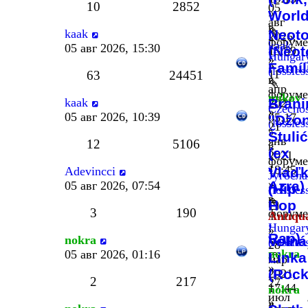
10
2852
05
»
World
авг
в
kaak
Neot
2026,
форуме
kaak
05 авг 2026, 15:30
(Neot
15:59
Hungar
»
»
Famíl
(lossles
11
63
24451
в
апр
форуме
mikov
kaak
Brani
2021,
Czechos
»
05 авг 2026, 10:39
05:17
"Džon
(lossles
21
»
Štulić
янв
12
5106
в
(ex
2021,
форуме
-
18:45
Adevincci
Vlaď
Југосла
»
Azra)
05 авг 2026, 07:54
(Hip
(lossles
в
Hop
3
190
форуме
Antiqu
,
Hungar
»
Rap)
nokra
Volná
(lossles
28
nokra
05 авг 2026, 01:16
Linka
мар
»
(Rock
2021,
2
217
27
17:44
nokra
июл
»
»