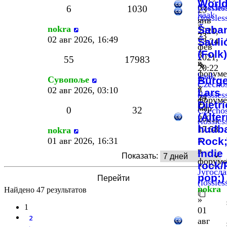
World
Czechos
(lossles
6
1030
23
kaak
(lossles
янв
»
nokra
Šaba
2021,
23
02 авг 2026, 16:49
Šauli
23:24
фев
»
(Folk)
2021,
55
17983
в
20:22
форуме
kaak
»
Сувопоље
Bürge
Czechos
»
в
02 авг 2026, 03:10
Lars
(lossles
24
форуме
Dietr
мар
0
32
Czechos
(Alter
2021,
(lossles
hudb
17:58
nokra
»
Rock
01 авг 2026, 16:31
в
Indie
Показать:
форуме
rock/
Југосла
pop;)
(lossles
nokra
Найдено 47 результатов
»
1
01
2
авг