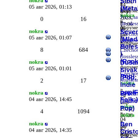
nokra
Sloth
2025,
в
14
05 авг 2026, 01:13
(Meta
18:33
форуме
июн
»
nokra
Југосла
2023,
0
16
в
»
(lossles
17:06
форуме
05
»
nokra
Seve
Czechos
авг
в
05 авг 2026, 01:07
(Mlad
(lossles
2026,
форуме
Boles
01:07
8
684
Czechos
)
»
(lossles
в
(Roc
nokra
Duša
форуме
,
05 авг 2026, 01:01
Sivák
Czechos
Pop)
(Pop;
(lossles
2
17
nokra
Indie
»
pop/F
nokra
Brixt
24
Folk;)
04 авг 2026, 14:45
(Indie
мар
nokra
Pop)
2024,
4
1094
»
nokra
20:38
04
»
»
nokra
Ben
авг
29
в
04 авг 2026, 14:35
Crist
2026,
мар
форуме