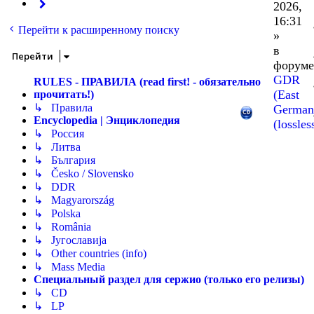
След.
2026,
16:31
Перейти к расширенному поиску
»
в
Перейти
форуме
GDR
RULES - ПРАВИЛА (read first! - обязательно
(East
прочитать!)
↳ Правила
German
Encyclopedia | Энциклопедия
(lossles
↳ Россия
↳ Литва
↳ България
↳ Česko / Slovensko
↳ DDR
↳ Magyarország
↳ Polska
↳ România
↳ Југославија
↳ Other countries (info)
↳ Mass Media
Специальный раздел для сержио (только его релизы)
↳ CD
↳ LP