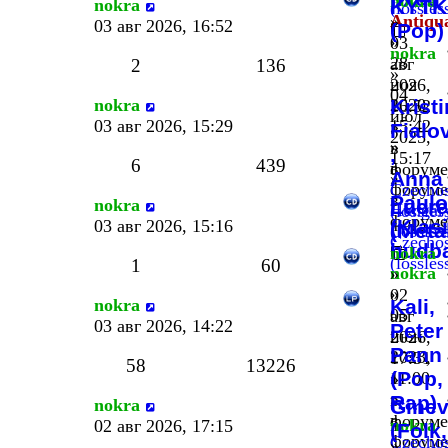
nokra
nokra
KYTK
(lossles
Antiqu
»
03 авг 2026, 16:52
(Pop)
»
03
nokra
28
авг
2
136
»
ноя
2026,
04
nokra
2020,
Krist
16:52
июл
03 авг 2026, 15:29
15:42
»
Fialo
2025,
»
в
,
15:17
6
439
в
форуме
Anna
»
форуме
Czechos
в
Paul
nokra
Lucre
Hungar
(lossles
форуме
(Klas
03 авг 2026, 15:16
(Meta
(lossles
Czechos
hudb
nokra
(lossles
1
60
nokra
»
»
02
nokra
Kali,
05
авг
03 авг 2026, 14:22
Peter
июн
2026,
Pann
2023,
17:31
58
13226
(Pop,
11:00
»
»
в
Rap)
nokra
Ginev
в
форуме
nokra
02 авг 2026, 17:15
(Folk,
форуме
Czechos
»