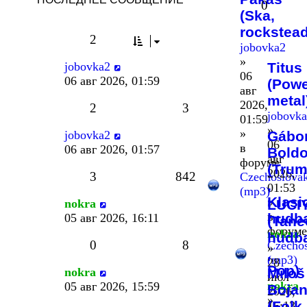
0
(Ska,
rockstea
2
jobovka2
»
jobovka2
Titus
06
06 авг 2026, 01:59
(Pow
авг
metal
2026,
2
3
jobovk
01:59
»
»
jobovka2
Gábo
06
в
06 авг 2026, 01:57
Boldo
авг
форуме
(Trum
2026,
3
842
Czechoslovak
,
01:53
(mp3)
Klasi
»
nokra
LUCI
в
hudba
05 авг 2026, 16:11
(Tane
форуме
nokra
hudb
0
8
Czechos
»
,
(mp3)
28
Pop)
nokra
Miloš
июл
nokra
05 авг 2026, 15:59
Bojan
2026,
»
(Folk,
16:13