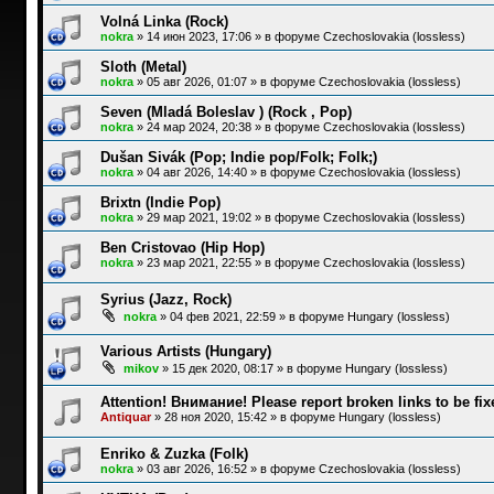
Volná Linka (Rock)
nokra
»
14 июн 2023, 17:06
» в форуме
Czechoslovakia (lossless)
Sloth (Metal)
nokra
»
05 авг 2026, 01:07
» в форуме
Czechoslovakia (lossless)
Seven (Mladá Boleslav ) (Rock , Pop)
nokra
»
24 мар 2024, 20:38
» в форуме
Czechoslovakia (lossless)
Dušan Sivák (Pop; Indie pop/Folk; Folk;)
nokra
»
04 авг 2026, 14:40
» в форуме
Czechoslovakia (lossless)
Brixtn (Indie Pop)
nokra
»
29 мар 2021, 19:02
» в форуме
Czechoslovakia (lossless)
Ben Cristovao (Hip Hop)
nokra
»
23 мар 2021, 22:55
» в форуме
Czechoslovakia (lossless)
Syrius (Jazz, Rock)
nokra
»
04 фев 2021, 22:59
» в форуме
Hungary (lossless)
Various Artists (Hungary)
mikov
»
15 дек 2020, 08:17
» в форуме
Hungary (lossless)
Attention! Внимание! Please report broken links to be fix
Antiquar
»
28 ноя 2020, 15:42
» в форуме
Hungary (lossless)
Enriko & Zuzka (Folk)
nokra
»
03 авг 2026, 16:52
» в форуме
Czechoslovakia (lossless)