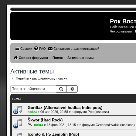
Рок Вост
Сайт посвящен м
Чехословакии, П
Ссылки
FAQ
Связаться с администрацией
Список форумов
Поиск
Активные темы
Активные темы
Перейти к расширенному поиску
Поиск
Расширенный поиск
ТЕМЫ
Gorillaz (Alternativní hudba; Indie pop;)
nokra
»
06 авг 2026, 22:58
» в форуме
Pop (lossless)
Škwor (Hard Rock)
nokra
»
13 фев 2021, 13:15
» в форуме
Czechoslovakia (lossless)
Iconito & FS Zemplín (Pop)