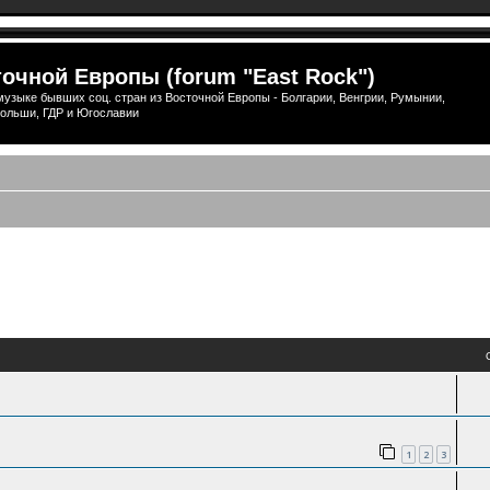
очной Европы (forum "East Rock")
узыке бывших соц. стран из Восточной Европы - Болгарии, Венгрии, Румынии,
ольши, ГДР и Югославии
1
2
3