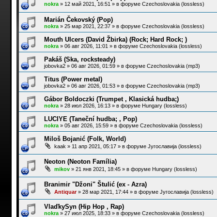
nokra
»
12 май 2021, 16:51
» в форуме
Czechoslovakia (lossless)
Marián Čekovský (Pop)
nokra
»
25 мар 2021, 22:37
» в форуме
Czechoslovakia (lossless)
Mouth Ulcers (David Žbirka) (Rock; Hard Rock; )
nokra
»
06 авг 2026, 11:01
» в форуме
Czechoslovakia (lossless)
Pakáš (Ska, rocksteady)
jobovka2
»
06 авг 2026, 01:59
» в форуме
Czechoslovakia (mp3)
Titus (Power metal)
jobovka2
»
06 авг 2026, 01:53
» в форуме
Czechoslovakia (mp3)
Gábor Boldoczki (Trumpet , Klasická hudba;)
nokra
»
28 июл 2026, 16:13
» в форуме
Hungary (lossless)
LUCIYE (Taneční hudba; , Pop)
nokra
»
05 авг 2026, 15:59
» в форуме
Czechoslovakia (lossless)
Miloš Bojanić (Folk, World)
kaak
»
11 апр 2021, 05:17
» в форуме
Југославија (lossless)
Neoton (Neoton Família)
mikov
»
21 янв 2021, 18:45
» в форуме
Hungary (lossless)
Branimir "Džoni" Štulić (ex - Azra)
Antiquar
»
28 мар 2021, 17:44
» в форуме
Југославија (lossless)
VlaďkySyn (Hip Hop , Rap)
nokra
»
27 июл 2025, 18:33
» в форуме
Czechoslovakia (lossless)