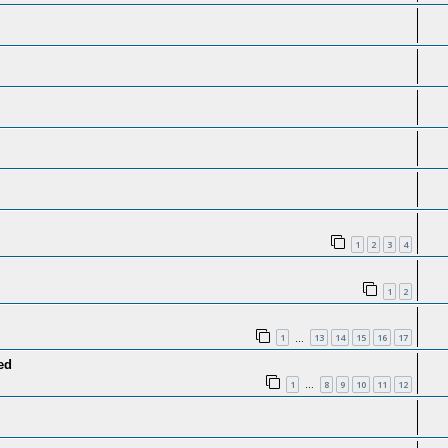
1
2
3
4
1
2
1
13
14
15
16
17
…
ed
1
8
9
10
11
12
…