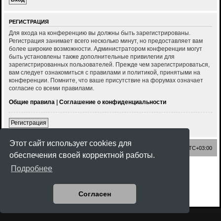
РЕГИСТРАЦИЯ
Для входа на конференцию вы должны быть зарегистрированы.
Регистрация занимает всего несколько минут, но предоставляет вам
более широкие возможности. Администратором конференции могут
быть установлены также дополнительные привилегии для
зарегистрированных пользователей. Прежде чем зарегистрироваться,
вам следует ознакомиться с правилами и политикой, принятыми на
конференции. Помните, что ваше присутствие на форумах означает
согласие со всеми правилами.
Общие правила
|
Соглашение о конфиденциальности
Регистрация
Этот сайт использует cookies для
Список форумов
Часовой пояс:
UTC+03:00
обеспечения своей корректной работы.
Создано на основе
phpBB
® Forum Software © phpBB Limited
Подробнее
Style
Rock'n Roll
ported 3.3 by
phpBB Spain
Русская поддержка phpBB
Конфиденциальность
|
Правила
Согласен