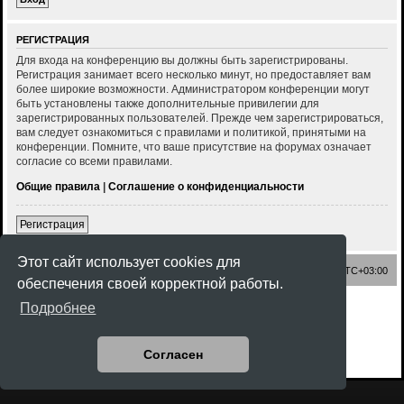
РЕГИСТРАЦИЯ
Для входа на конференцию вы должны быть зарегистрированы.
Регистрация занимает всего несколько минут, но предоставляет вам
более широкие возможности. Администратором конференции могут
быть установлены также дополнительные привилегии для
зарегистрированных пользователей. Прежде чем зарегистрироваться,
вам следует ознакомиться с правилами и политикой, принятыми на
конференции. Помните, что ваше присутствие на форумах означает
согласие со всеми правилами.
Общие правила
|
Соглашение о конфиденциальности
Регистрация
Этот сайт использует cookies для
Список форумов
Часовой пояс:
UTC+03:00
обеспечения своей корректной работы.
Создано на основе
phpBB
® Forum Software © phpBB Limited
Подробнее
Style
Rock'n Roll
ported 3.3 by
phpBB Spain
Русская поддержка phpBB
Конфиденциальность
|
Правила
Согласен