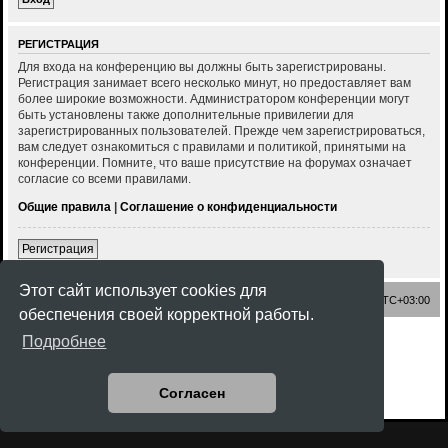
РЕГИСТРАЦИЯ
Для входа на конференцию вы должны быть зарегистрированы.
Регистрация занимает всего несколько минут, но предоставляет вам
более широкие возможности. Администратором конференции могут
быть установлены также дополнительные привилегии для
зарегистрированных пользователей. Прежде чем зарегистрироваться,
вам следует ознакомиться с правилами и политикой, принятыми на
конференции. Помните, что ваше присутствие на форумах означает
согласие со всеми правилами.
Общие правила
|
Соглашение о конфиденциальности
Регистрация
Этот сайт использует cookies для
Список форумов
Часовой пояс:
UTC+03:00
обеспечения своей корректной работы.
Создано на основе
phpBB
® Forum Software © phpBB Limited
Подробнее
Style
Rock'n Roll
ported 3.3 by
phpBB Spain
Русская поддержка phpBB
Конфиденциальность
|
Правила
Согласен