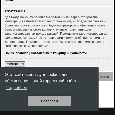
РЕГИСТРАЦИЯ
Для входа на конференцию вы должны быть зарегистрированы.
Регистрация занимает всего несколько минут, но предоставляет вам
более широкие возможности. Администратором конференции могут
быть установлены также дополнительные привилегии для
зарегистрированных пользователей. Прежде чем зарегистрироваться,
вам следует ознакомиться с правилами и политикой, принятыми на
конференции. Помните, что ваше присутствие на форумах означает
согласие со всеми правилами.
Общие правила
|
Соглашение о конфиденциальности
Регистрация
Этот сайт использует cookies для
Список форумов
Часовой пояс:
UTC+03:00
обеспечения своей корректной работы.
Создано на основе
phpBB
® Forum Software © phpBB Limited
Подробнее
Style
Rock'n Roll
ported 3.3 by
phpBB Spain
Русская поддержка phpBB
Конфиденциальность
|
Правила
Согласен