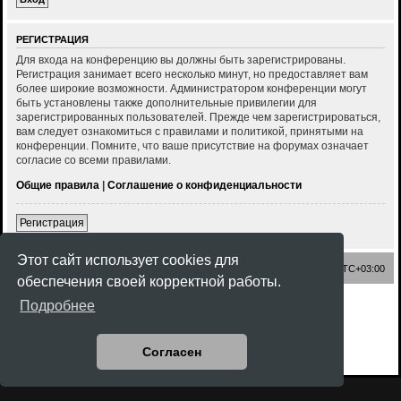
РЕГИСТРАЦИЯ
Для входа на конференцию вы должны быть зарегистрированы.
Регистрация занимает всего несколько минут, но предоставляет вам
более широкие возможности. Администратором конференции могут
быть установлены также дополнительные привилегии для
зарегистрированных пользователей. Прежде чем зарегистрироваться,
вам следует ознакомиться с правилами и политикой, принятыми на
конференции. Помните, что ваше присутствие на форумах означает
согласие со всеми правилами.
Общие правила
|
Соглашение о конфиденциальности
Регистрация
Этот сайт использует cookies для
Список форумов
Часовой пояс:
UTC+03:00
обеспечения своей корректной работы.
Создано на основе
phpBB
® Forum Software © phpBB Limited
Подробнее
Style
Rock'n Roll
ported 3.3 by
phpBB Spain
Русская поддержка phpBB
Конфиденциальность
|
Правила
Согласен