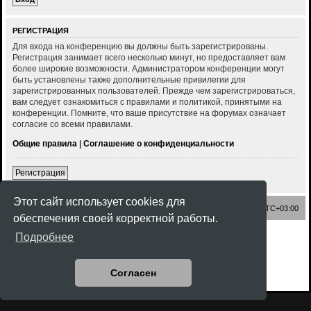
РЕГИСТРАЦИЯ
Для входа на конференцию вы должны быть зарегистрированы.
Регистрация занимает всего несколько минут, но предоставляет вам
более широкие возможности. Администратором конференции могут
быть установлены также дополнительные привилегии для
зарегистрированных пользователей. Прежде чем зарегистрироваться,
вам следует ознакомиться с правилами и политикой, принятыми на
конференции. Помните, что ваше присутствие на форумах означает
согласие со всеми правилами.
Общие правила
|
Соглашение о конфиденциальности
Регистрация
Этот сайт использует cookies для
Список форумов
Часовой пояс:
UTC+03:00
обеспечения своей корректной работы.
Создано на основе
phpBB
® Forum Software © phpBB Limited
Подробнее
Style
Rock'n Roll
ported 3.3 by
phpBB Spain
Русская поддержка phpBB
Конфиденциальность
|
Правила
Согласен