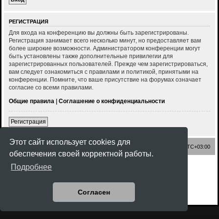
РЕГИСТРАЦИЯ
Для входа на конференцию вы должны быть зарегистрированы.
Регистрация занимает всего несколько минут, но предоставляет вам
более широкие возможности. Администратором конференции могут
быть установлены также дополнительные привилегии для
зарегистрированных пользователей. Прежде чем зарегистрироваться,
вам следует ознакомиться с правилами и политикой, принятыми на
конференции. Помните, что ваше присутствие на форумах означает
согласие со всеми правилами.
Общие правила
|
Соглашение о конфиденциальности
Регистрация
Этот сайт использует cookies для
Список форумов
Часовой пояс:
UTC+03:00
обеспечения своей корректной работы.
Создано на основе
phpBB
® Forum Software © phpBB Limited
Подробнее
Style
Rock'n Roll
ported 3.3 by
phpBB Spain
Русская поддержка phpBB
Конфиденциальность
|
Правила
Согласен