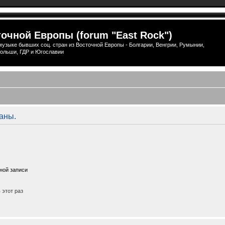
очной Европы (forum "East Rock")
узыке бывших соц. стран из Восточной Европы - Болгарии, Венгрии, Румынии,
ольши, ГДР и Югославии
аны.
ной записи
этот раз