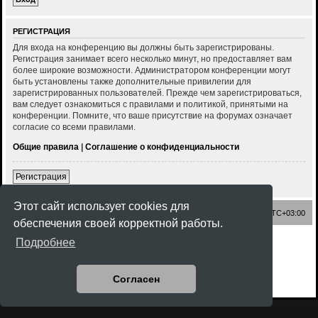
РЕГИСТРАЦИЯ
Для входа на конференцию вы должны быть зарегистрированы.
Регистрация занимает всего несколько минут, но предоставляет вам
более широкие возможности. Администратором конференции могут
быть установлены также дополнительные привилегии для
зарегистрированных пользователей. Прежде чем зарегистрироваться,
вам следует ознакомиться с правилами и политикой, принятыми на
конференции. Помните, что ваше присутствие на форумах означает
согласие со всеми правилами.
Общие правила
|
Соглашение о конфиденциальности
Регистрация
Этот сайт использует cookies для
Список форумов
Часовой пояс:
UTC+03:00
обеспечения своей корректной работы.
Создано на основе
phpBB
® Forum Software © phpBB Limited
Подробнее
Style
Rock'n Roll
ported 3.3 by
phpBB Spain
Русская поддержка phpBB
Конфиденциальность
|
Правила
Согласен