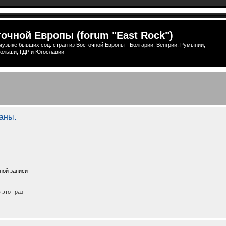
очной Европы (forum "East Rock")
узыке бывших соц. стран из Восточной Европы - Болгарии, Венгрии, Румынии,
ольши, ГДР и Югославии
аны.
ной записи
этот раз