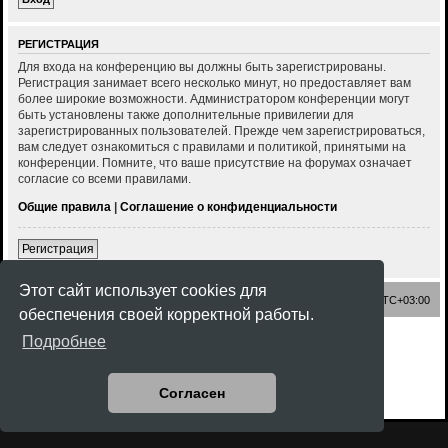
РЕГИСТРАЦИЯ
Для входа на конференцию вы должны быть зарегистрированы.
Регистрация занимает всего несколько минут, но предоставляет вам
более широкие возможности. Администратором конференции могут
быть установлены также дополнительные привилегии для
зарегистрированных пользователей. Прежде чем зарегистрироваться,
вам следует ознакомиться с правилами и политикой, принятыми на
конференции. Помните, что ваше присутствие на форумах означает
согласие со всеми правилами.
Общие правила
|
Соглашение о конфиденциальности
Регистрация
Этот сайт использует cookies для
Список форумов
Часовой пояс:
UTC+03:00
обеспечения своей корректной работы.
Создано на основе
phpBB
® Forum Software © phpBB Limited
Подробнее
Style
Rock'n Roll
ported 3.3 by
phpBB Spain
Русская поддержка phpBB
Конфиденциальность
|
Правила
Согласен